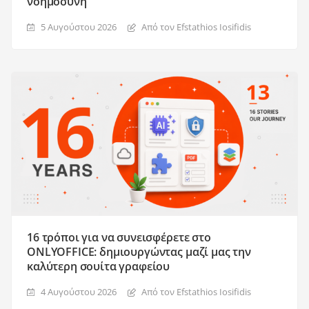
νοημοσύνη
5 Αυγούστου 2026
Από τον Efstathios Iosifidis
16 τρόποι για να συνεισφέρετε στο
ONLYOFFICE: δημιουργώντας μαζί μας την
καλύτερη σουίτα γραφείου
4 Αυγούστου 2026
Από τον Efstathios Iosifidis