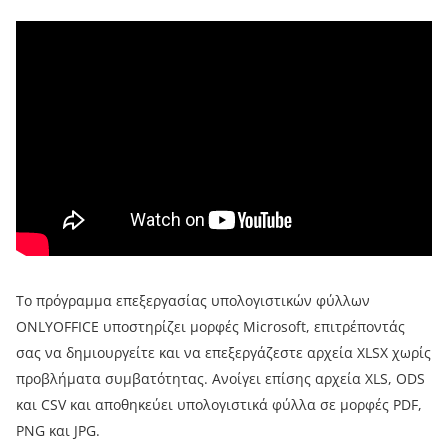
Το πρόγραμμα επεξεργασίας υπολογιστικών φύλλων
ONLYOFFICE υποστηρίζει μορφές Microsoft, επιτρέποντάς
σας να δημιουργείτε και να επεξεργάζεστε αρχεία XLSX χωρίς
προβλήματα συμβατότητας. Ανοίγει επίσης αρχεία XLS, ODS
και CSV και αποθηκεύει υπολογιστικά φύλλα σε μορφές PDF,
PNG και JPG.