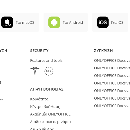
Για macOS
Για Android
Για iOS
ΕΥΣΗ
SECURITY
ΣΎΓΚΡΙΣΗ
Features and tools
ONLYOFFICE Docs vs 
ONLYOFFICE Docs vs
ONLYOFFICE Docs vs
S
ONLYOFFICE Docs vs 
ΛΉΨΗ ΒΟΉΘΕΙΑΣ
ONLYOFFICE Docs v
ONLYOFFICE Docs vs
Κοινότητα
nt
ONLYOFFICE Docs v
Κέντρο βοήθειας
Ακαδημία ONLYOFFICE
Διαδικτυακά σεμινάρια
Λευκή Βίβλος