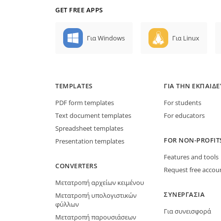
GET FREE APPS
Για Windows
Για Linux
TEMPLATES
ΓΙΑ ΤΗΝ ΕΚΠΑΊΔ
PDF form templates
For students
Text document templates
For educators
Spreadsheet templates
FOR NON-PROFIT
Presentation templates
Features and tools
CONVERTERS
Request free accou
Μετατροπή αρχείων κειμένου
ΣΥΝΕΡΓΑΣΊΑ
Μετατροπή υπολογιστικών
φύλλων
Για συνεισφορά
Μετατροπή παρουσιάσεων