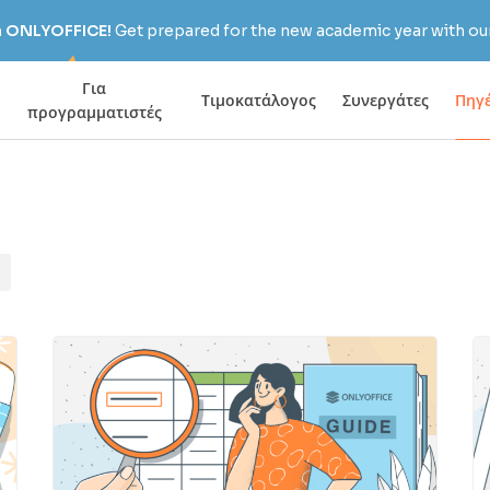
h ONLYOFFICE!
Get prepared for the new academic year with our
Για
Τιμοκατάλογος
Συνεργάτες
Πηγ
προγραμματιστές