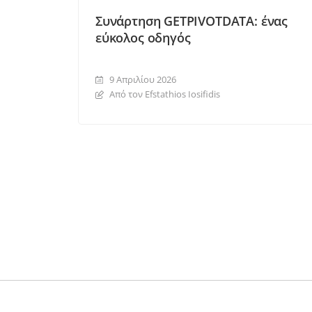
Συνάρτηση GETPIVOTDATA: ένας
εύκολος οδηγός
9 Απριλίου 2026
Από τον Efstathios Iosifidis