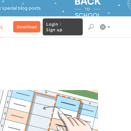
 special blog posts.
Login
ές
Download
Sign up