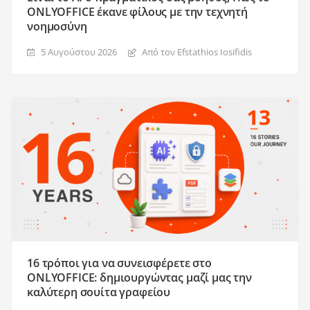
ONLYOFFICE έκανε φίλους με την τεχνητή
νοημοσύνη
5 Αυγούστου 2026
Από τον Efstathios Iosifidis
16 τρόποι για να συνεισφέρετε στο
ONLYOFFICE: δημιουργώντας μαζί μας την
καλύτερη σουίτα γραφείου