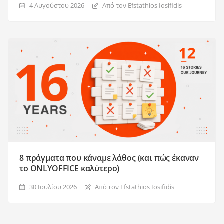
4 Αυγούστου 2026
Από τον Efstathios Iosifidis
8 πράγματα που κάναμε λάθος (και πώς έκαναν
το ONLYOFFICE καλύτερο)
30 Ιουλίου 2026
Από τον Efstathios Iosifidis