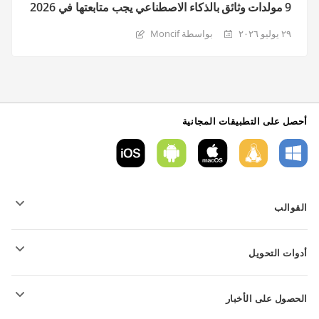
9 مولدات وثائق بالذكاء الاصطناعي يجب متابعتها في 2026
٢٩ يوليو ٢٠٢٦
بواسطة Moncif
أحصل على التطبيقات المجانية
القوالب
قوالب نموذج PDF
أدوات التحويل
قوالب المستندات النصية
قوالب الجداول
تحويل الملفات النصية
قوالب العروض التقديمية
الحصول على الأخبار
تحويل جداول البيانات