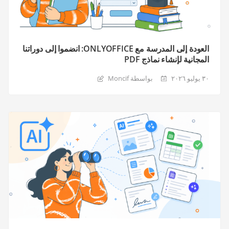
العودة إلى المدرسة مع ONLYOFFICE: انضموا إلى دوراتنا
المجانية لإنشاء نماذج PDF
٣٠ يوليو ٢٠٢٦
بواسطة Moncif