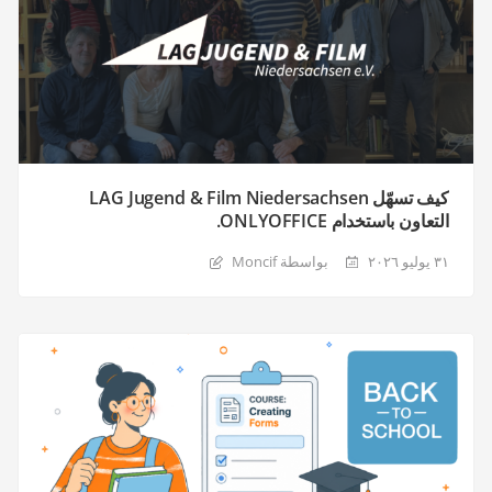
كيف تسهّل LAG Jugend & Film Niedersachsen
التعاون باستخدام ONLYOFFICE.
٣١ يوليو ٢٠٢٦
بواسطة Moncif