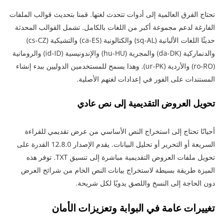
تحتاج الفرق العالمية إلى أدوات تتحدث لغتها. قمنا بتحديث قوالب الملفات
الفارغة لدعم مجموعة أكبر من اللغات بالكامل. تشمل القوالب المحدثة
حديثًا اللغات الألبانية (sq-AL) والكتالونية (ca-ES) والتشيكية (cs-CZ)
والدنماركية (da-DK) والمجرية (hu-HU) والإندونيسية (id-ID) والرومانية
(ro-RO) والأردية (ur-PK). وهذا يسمح للمستخدمين الدوليين ببدء إنشاء
المستندات على الفور في إعدادات لغتهم الأصلية.
تحويل العروض التقديمية إلى نص عادي
أحيانًا تحتاج إلى استخراج النص الأساسي من عرض تقديمي للقراءة
السريعة أو التحرير أو تحليل البيانات. يقدم الإصدار 12.8.0 القدرة على
تحويل ملفات العروض التقديمية مباشرة إلى تنسيق TXT. توفر هذه
الميزة طريقة بسيطة لاستخراج بيانات النص الخام من شرائح العرض
دون الحاجة إلى النسخ واللصق يدويًا لكل شريحة.
تغييرات عامة في البوابة وتعزيزات الأمان