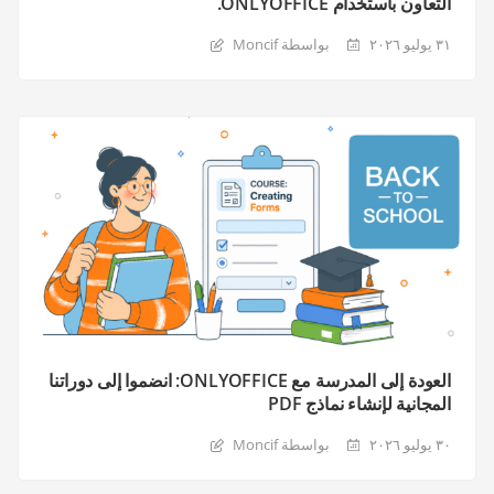
التعاون باستخدام ONLYOFFICE.
٣١ يوليو ٢٠٢٦
بواسطة Moncif
العودة إلى المدرسة مع ONLYOFFICE: انضموا إلى دوراتنا
المجانية لإنشاء نماذج PDF
٣٠ يوليو ٢٠٢٦
بواسطة Moncif