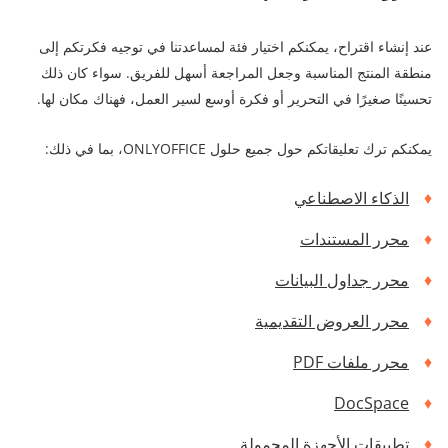
عند إنشاء اقتراح، يمكنكم اختيار فئة لمساعدتنا في توجيه فكرتكم إلى
منطقة المنتج المناسبة وجعل المراجعة أسهل للفريق. سواء كان ذلك
تحسينًا صغيرًا في التحرير أو فكرة أوسع لسير العمل، فهناك مكان لها.
يمكنكم ترك تعليقاتكم حول جميع حلول ONLYOFFICE، بما في ذلك:
الذكاء الاصطناعي
محرر المستندات
محرر جداول البيانات
محرر العروض التقديمية
محرر ملفات PDF
DocSpace
تطبيقات الأجهزة المحمولة