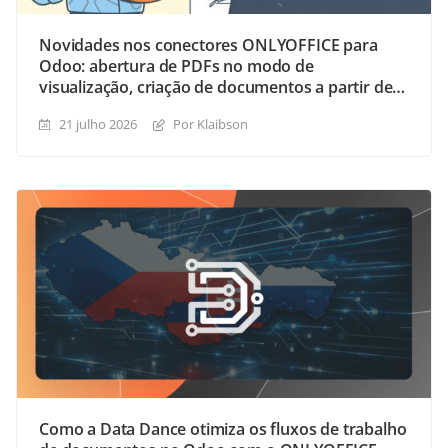
Novidades nos conectores ONLYOFFICE para
Odoo: abertura de PDFs no modo de
visualização, criação de documentos a partir de
modelos de formulário e o módulo de Templates
21 julho 2026
Por Klaibson
aprimorado
Como a Data Dance otimiza os fluxos de trabalho