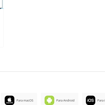
Para macOS
Para Android
Para 