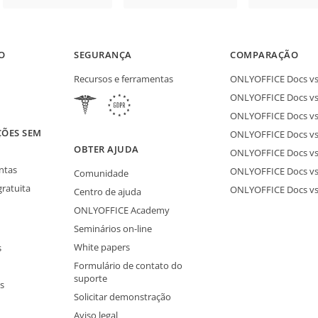
O
SEGURANÇA
COMPARAÇÃO
Recursos e ferramentas
ONLYOFFICE Docs vs 
ONLYOFFICE Docs vs
ONLYOFFICE Docs vs
ÇÕES SEM
ONLYOFFICE Docs vs 
S
OBTER AJUDA
ONLYOFFICE Docs v
ntas
ONLYOFFICE Docs vs
Comunidade
gratuita
ONLYOFFICE Docs v
Centro de ajuda
ONLYOFFICE Academy
Seminários on-line
White papers
s
Formulário de contato do
suporte
s
Solicitar demonstração
Aviso legal