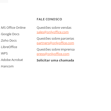
FALE CONOSCO
MS Office Online
Questões sobre vendas
sales@onlyoffice.com
 Google Docs
Questões sobre parcerias
 Zoho Docs
partners@onlyoffice.com
LibreOffice
Questões sobre imprensa
s WPS
press@onlyoffice.com
 Adobe Acrobat
Solicitar uma chamada
s Hancom