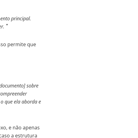
ento principal.
r.
sso permite que
e documento] sobre
e compreender
 o que ela aborda e
luxo, e não apenas
caso a estrutura