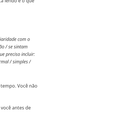
tá lendo e o que
liaridade com o
ão / se sintam
 preciso incluir:
mal / simples /
o tempo. Você não
 você antes de