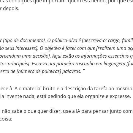
t as condições que importam: quem está lendo, por que es
r depois.
er [tipo de documento]. O público-alvo é [descreva-o: cargo, fami
ão seus interesses]. O objetivo é fazer com que [realizem uma aç
preendam uma decisão]. Aqui estão as informações essenciais que
os principais]. Escreva um primeiro rascunho em linguagem [for
cerca de [número de palavras] palavras.
nece à IA o material bruto e a descrição da tarefa ao mesm
la invente nada; está pedindo que ela organize e expresse.
não sabe o que quer dizer, use a IA para pensar junto com
coisa: