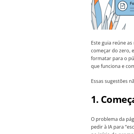
Este guia reúne a
começar do zero, e
formatar para o pú
que funciona e com
Essas sugestões nã
1. Começ
O problema da pági
pedir à IA para “es