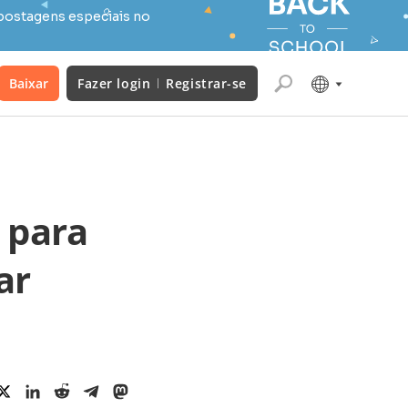
postagens especiais no
Baixar
Fazer login
Registrar-se
 para
ar