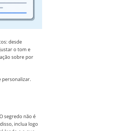
tos: desde
justar o tom e
cação sobre por
 personalizar.
 O segredo não é
disso, inclua logo