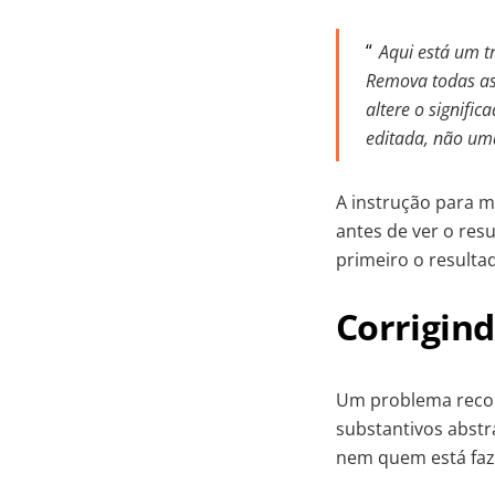
Aqui está um tr
Remova todas as
altere o signifi
editada, não uma
A instrução para m
antes de ver o resu
primeiro o resultad
Corrigin
Um problema recor
substantivos abstr
nem quem está faz