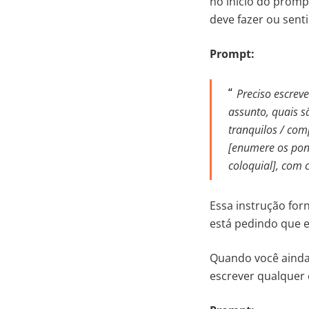
no início do promp
deve fazer ou senti
Prompt:
Preciso escrev
assunto, quais s
tranquilos / com
[enumere os pont
coloquial], com 
Essa instrução for
está pedindo que e
Quando você ainda 
escrever qualquer 