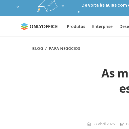
De volta às aulas com
Produtos
Enterprise
Dese
BLOG
/
PARA NEGÓCIOS
As m
e
27 abril 2026
P