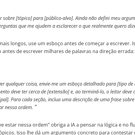
r sobre [tópico] para [público-alvo]. Ainda não defini meu argum
erguntas que me ajudem a esclarecer o que realmente quero dize
ais longos, use um esboço antes de começar a escrever. I
o antes de escrever milhares de palavras na direção errada:
ver qualquer coisa, envie-me um esboço detalhado para [tipo d
nto deve ter cerca de [extensão] e, ao terminá-lo, o leitor dev
ipal]. Para cada seção, inclua uma descrição de uma frase sobre
tar nessa ordem.
ve estar nessa ordem” obriga a IA a pensar na lógica e no f
ópicos. Isso lhe dá um argumento concreto para contestar 