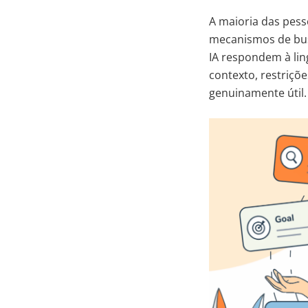
A maioria das pes
mecanismos de busc
IA respondem à li
contexto, restriçõ
genuinamente útil.