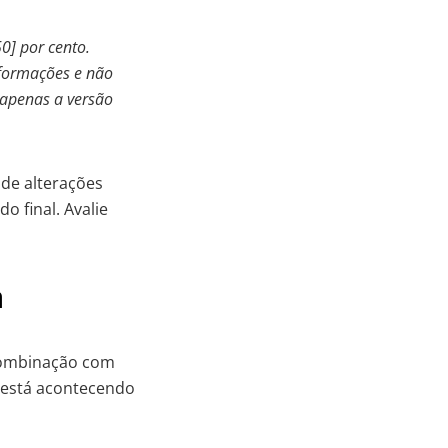
50] por cento.
formações e não
 apenas a versão
 de alterações
o final. Avalie
a
 combinação com
e está acontecendo