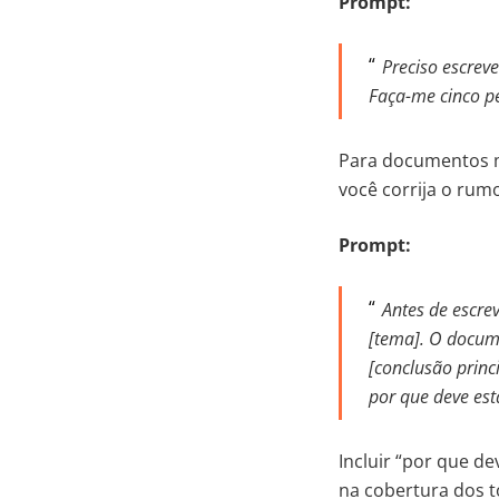
Prompt:
Preciso escreve
Faça-me cinco p
Para documentos m
você corrija o rum
Prompt:
Antes de escre
[tema]. O docume
[conclusão princ
por que deve es
Incluir “por que de
na cobertura dos t