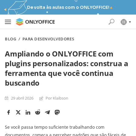
De volta às aulas com o ONLYOFFICE!
BLOG
/
PARA DESENVOLVEDORES
Ampliando o ONLYOFFICE com
plugins personalizados: construa a
ferramenta que você continua
buscando
29 abril 2026
Por Klaibson
Se você passa tempo suficiente trabalhando com
documentos, começa a perceber padrões que são fáceis de