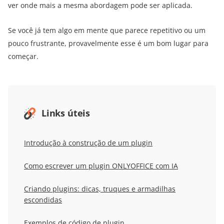
ver onde mais a mesma abordagem pode ser aplicada.
Se você já tem algo em mente que parece repetitivo ou um
pouco frustrante, provavelmente esse é um bom lugar para
começar.
Links úteis
Introdução
à construção de um plugin
Como escrever um plugin ONLYOFFICE com IA
Criando
plugins: dicas, truques e armadilhas
escondidas
Exemplos de código de plugin