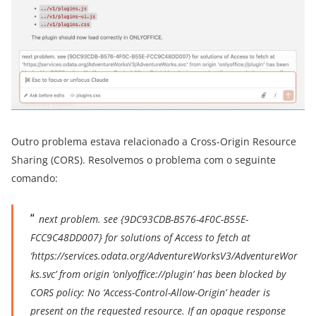
Outro problema estava relacionado a Cross-Origin Resource
Sharing (CORS). Resolvemos o problema com o seguinte
comando:
next problem. see {9DC93CDB-B576-4F0C-B55E-
FCC9C48DD007} for solutions of Access to fetch at
‘https://services.odata.org/AdventureWorksV3/AdventureWor
ks.svc’ from origin ‘onlyoffice://plugin’ has been blocked by
CORS policy: No ‘Access-Control-Allow-Origin’ header is
present on the requested resource. If an opaque response