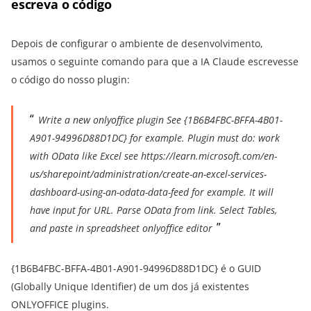
escreva o código
Depois de configurar o ambiente de desenvolvimento,
usamos o seguinte comando para que a IA Claude escrevesse
o código do nosso plugin:
Write a new onlyoffice plugin See {1B6B4FBC-BFFA-4B01-
A901-94996D88D1DC} for example. Plugin must do: work
with OData like Excel see https://learn.microsoft.com/en-
us/sharepoint/administration/create-an-excel-services-
dashboard-using-an-odata-data-feed for example. It will
have input for URL. Parse OData from link. Select Tables,
and paste in spreadsheet onlyoffice editor
{1B6B4FBC-BFFA-4B01-A901-94996D88D1DC} é o GUID
(Globally Unique Identifier) de um dos já existentes
ONLYOFFICE plugins.