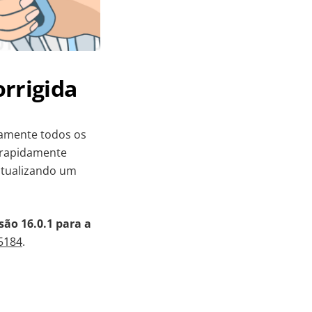
orrigida
vamente todos os
r rapidamente
 atualizando um
são 16.0.1 para a
5184
.