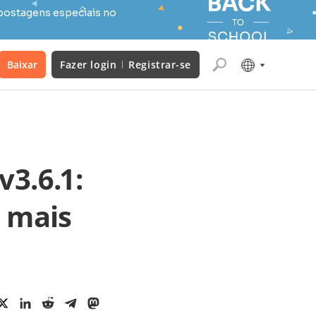
postagens especiais no
Baixar
Fazer login
Registrar-se
3.6.1:
e mais