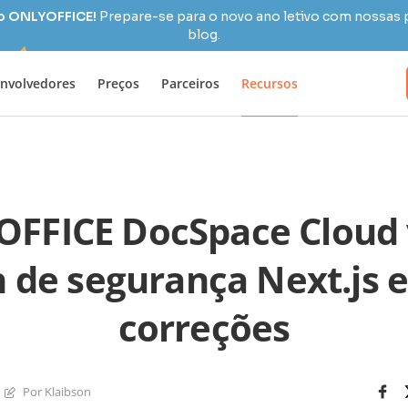
 o ONLYOFFICE!
Prepare-se para o novo ano letivo com nossas 
blog.
nvolvedores
Preços
Parceiros
Recursos
FFICE DocSpace Cloud v
 de segurança Next.js 
correções
Por Klaibson