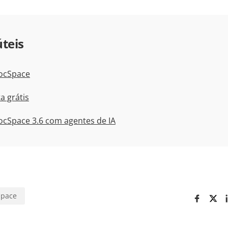
úteis
ocSpace
a grátis
cSpace 3.6 com agentes de IA
Space