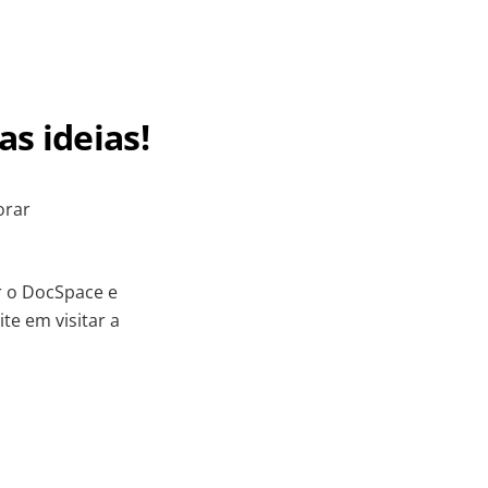
s ideias!
orar
r o DocSpace e
te em visitar a