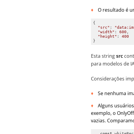
O resultado é 
"src"
: 
"data:im
"width"
: 
600
"height"
: 
400
Esta string
src
cont
para modelos de I
Considerações imp
Se nenhuma ima
Alguns usuários
exemplo, o OnlyOf
vazias. Comparamos
const
 whiteRec