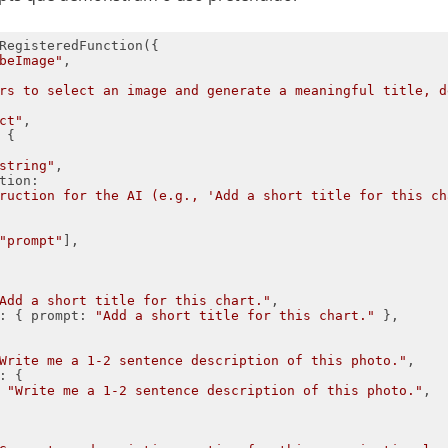
beImage"
rs to select an image and generate a meaningful title, d
ct"
string"
tion
ruction for the AI (e.g., 'Add a short title for this ch
"prompt"
Add a short title for this chart."
: { 
prompt
: 
"Add a short title for this chart."
Write me a 1-2 sentence description of this photo."
 
"Write me a 1-2 sentence description of this photo."