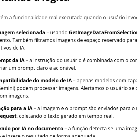
ém a funcionalidade real executada quando o usuário invoc
magem selecionada
– usando
GetImageDataFromSelectio
to. Também filtramos imagens de espaço reservado para 
tivos de IA.
ompt da IA
– a instrução do usuário é combinada com o c
riar um prompt claro e acionável.
mpatibilidade do modelo de IA
– apenas modelos com capa
emini) podem processar imagens. Alertamos o usuário se 
 com imagens.
ação para a IA
– a imagem e o prompt são enviados para o
equest
, coletando o texto gerado em tempo real.
erado por IA no documento
– a função detecta se uma ima
 e insere o resultado de forma adequada.