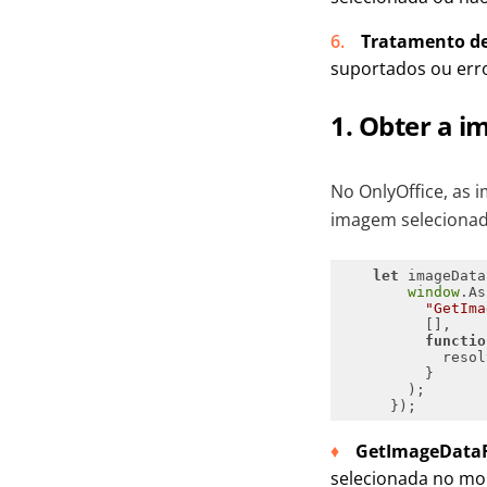
Tratamento de
suportados ou erro
1. Obter a 
No OnlyOffice, a
imagem selecionada
let
 imageData
window
"GetIma
functio
GetImageDataF
selecionada no 