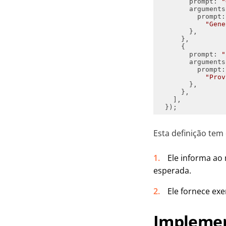
prompt
: 
"
arguments
prompt
"Gene
prompt
: 
"
arguments
prompt
"Prov
Esta definição tem 
Ele informa ao
esperada.
Ele fornece exe
Implemen