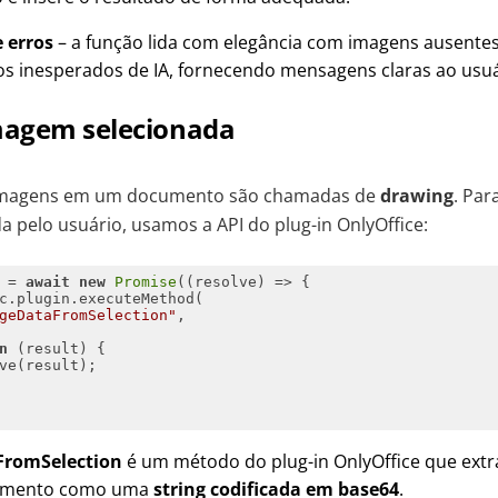
 erros
– a função lida com elegância com imagens ausente
s inesperados de IA, fornecendo mensagens claras ao usuá
imagem selecionada
s imagens em um documento são chamadas de
drawing
. Pa
 pelo usuário, usamos a API do plug-in OnlyOffice:
 = 
await
new
Promise
(
(
resolve
) =>
geDataFromSelection"
n
 (
result
) 
romSelection
é um método do plug-in OnlyOffice que extr
momento como uma
string codificada em base64
.