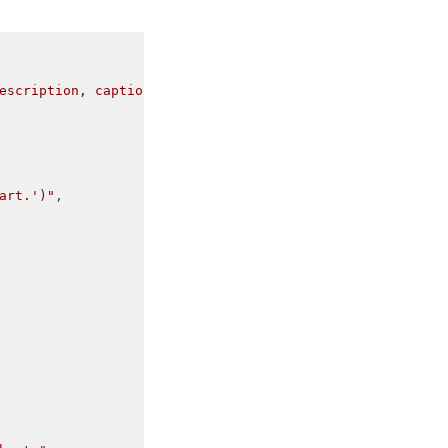
escription, caption, or alt text for it using AI."
art.')"