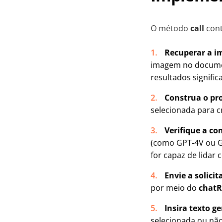
O método
call
cont
Recuperar a i
imagem no documen
resultados significa
Construa o pr
selecionada para c
Verifique a co
(como GPT-4V ou G
for capaz de lidar
Envie a solicit
por meio do
chatR
Insira texto g
selecionada ou não