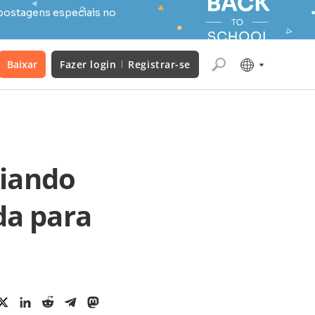
postagens especiais no
Baixar
Fazer login
Registrar-se
riando
da para