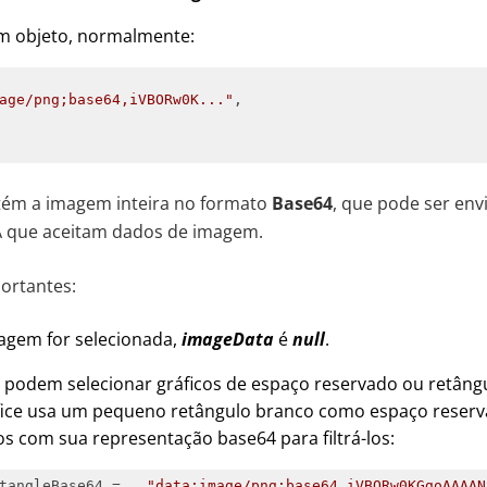
um objeto, normalmente:
age/png;base64,iVBORw0K..."
ém a imagem inteira no formato
Base64
, que pode ser en
A que aceitam dados de imagem.
ortantes:
gem for selecionada,
imageData
é
null
.
 podem selecionar gráficos de espaço reservado ou retângu
fice usa um pequeno retângulo branco como espaço reser
 com sua representação base64 para filtrá-los:
tangleBase64 =   
"data:image/png;base64,iVBORw0KGgoAAAAN