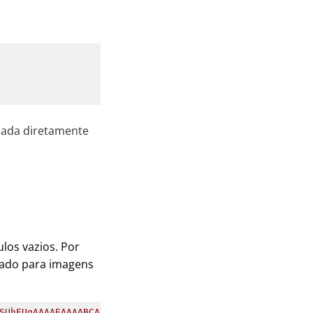
viada diretamente
los vazios. Por
vado para imagens
SUhEUgAAAAEAAAABCAYAAAAfFcSJAAAADUlEQVR42mP8/5+hHgAHggJ/