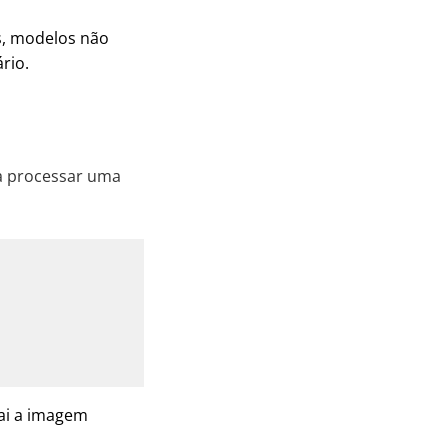
s, modelos não
rio.
ra processar uma
ai a imagem