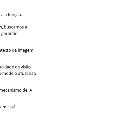
a a função:
n
, buscamos a
garantir
ontexto da imagem
cidade de visão
o modelo atual não
 mecanismo de IA
gem está