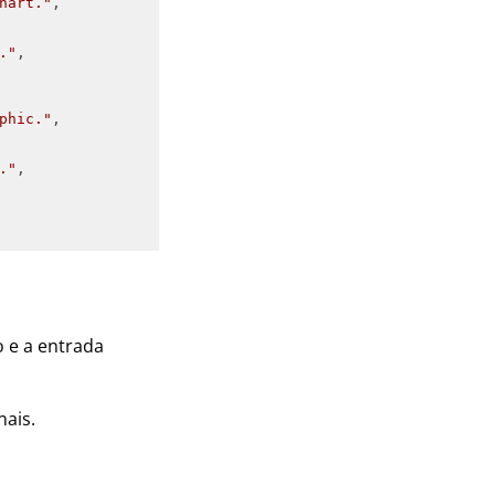
hart."
."
phic."
."
 e a entrada
nais.