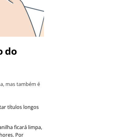
o do
cia, mas também é
ar títulos longos
nilha ficará limpa,
lhores. Por