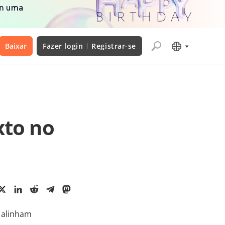
om uma
Baixar
Fazer login
Registrar-se
xto no
 alinham