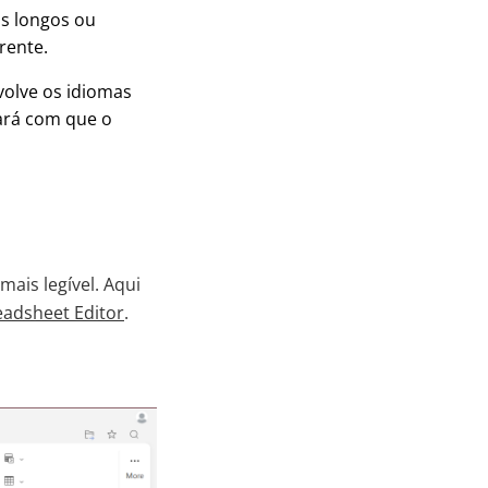
s longos ou
rente.
volve os idiomas
fará com que o
ais legível. Aqui
adsheet Editor
.