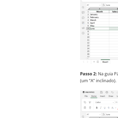
Passo 2:
Na guia Pá
(um “A” inclinado).