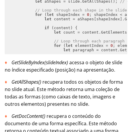
let
 aShapes = slide.GetAllShapes(); 
// Ge
// Loop through each shape in the slide
for
 (
let
 shapeIndex = 
0
let
 content = aShapes[shapeIndex].Get
if
let
 count = content.GetElementsCo
// Loop through each paragraph in
for
 (
let
 elementIndex = 
0
let
 paragraph = content.GetEl
GetSlideByIndex(slideIndex
)
acessa o objeto de slide
no índice especificado (posição) na apresentação.
GetAllShapes()
recupera todos os objetos de forma
no slide atual. Este método retorna uma coleção de
todas as formas (como caixas de texto, imagens e
outros elementos) presentes no slide.
GetDocContent()
recupera o conteúdo do
documento de uma forma específica. Este método
retorna o conteúdo textual associado a uma forma.