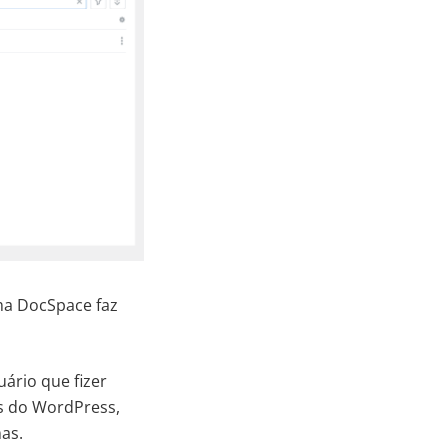
ma DocSpace faz
ário que fizer
s do WordPress,
as.