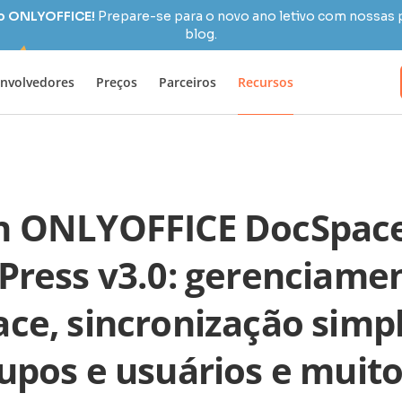
 o ONLYOFFICE!
Prepare-se para o novo ano letivo com nossas 
blog.
nvolvedores
Preços
Parceiros
Recursos
in ONLYOFFICE DocSpace
ress v3.0: gerenciame
ce, sincronização simpl
upos e usuários e muit