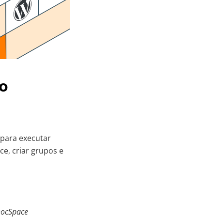
o
para executar
e, criar grupos e
DocSpace