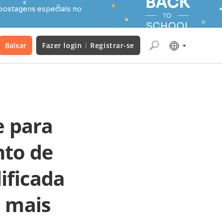
postagens especiais no
Baixar
Fazer login
Registrar-se
 para
nto de
ificada
o mais