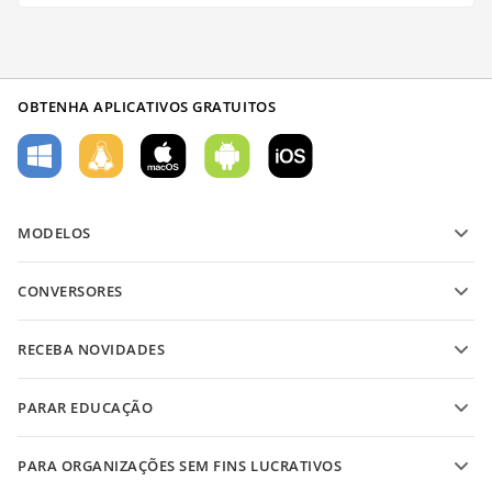
OBTENHA APLICATIVOS GRATUITOS
MODELOS
Modelos de formulário PDF
CONVERSORES
Modelos de documentos de texto
Converter arquivos de texto
Modelos de planilha
RECEBA NOVIDADES
Converter planilhas
Modelos de apresentação
Blog
Converter apresentações
PARAR EDUCAÇÃO
Converter PDFs
Para estudantes
PARA ORGANIZAÇÕES SEM FINS LUCRATIVOS
Para educadores