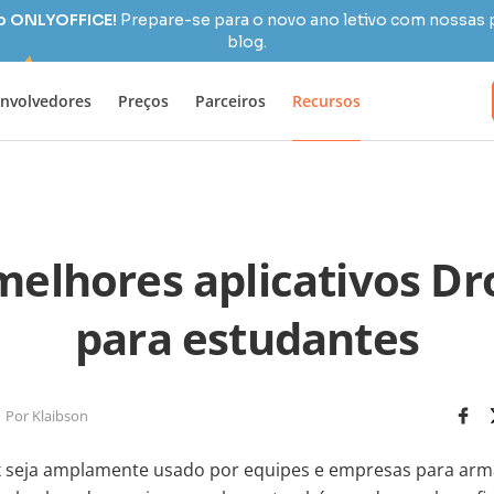
 o ONLYOFFICE!
Prepare-se para o novo ano letivo com nossas 
blog.
nvolvedores
Preços
Parceiros
Recursos
melhores aplicativos D
para estudantes
Por Klaibson
seja amplamente usado por equipes e empresas para arm