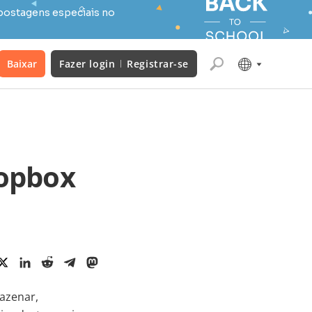
postagens especiais no
Baixar
Fazer login
Registrar-se
ropbox
azenar,