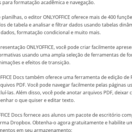
s para formatação acadêmica e navegação.
 planilhas, o editor ONLYOFFICE oferece mais de 400 funçõe
os de tabela e analisar e filtrar dados usando tabelas dinâ
dados, formatação condicional e muito mais.
presentação ONLYOFFICE, você pode criar facilmente apres
formativas usando uma ampla seleção de ferramentas de fo
nimações e efeitos de transição.
OFFICE Docs também oferece uma ferramenta de edição de 
 arquivos PDF. Você pode navegar facilmente pelas páginas 
luí-las. Além disso, você pode anotar arquivos PDF, deixar 
senhar o que quiser e editar texto.
FICE Docs fornece aos alunos um pacote de escritório com
orma Dropbox. Obtenha-o agora gratuitamente e habilite u
mentos em seu armazenamento: