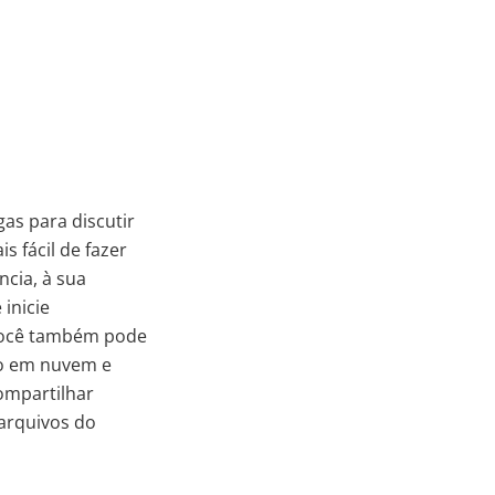
as para discutir
s fácil de fazer
cia, à sua
inicie
Você também pode
to em nuvem e
compartilhar
arquivos do