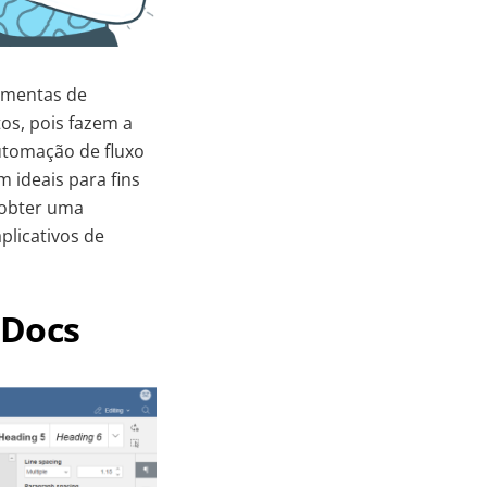
amentas de
os, pois fazem a
utomação de fluxo
 ideais para fins
 obter uma
licativos de
 Docs