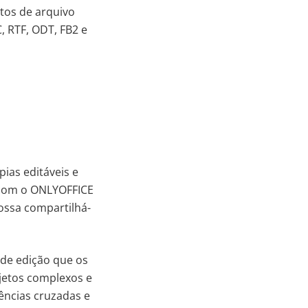
tos de arquivo
, RTF, ODT, FB2 e
as editáveis ​​e
s com o ONLYOFFICE
ossa compartilhá-
de edição que os
jetos complexos e
ências cruzadas e