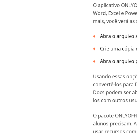
O aplicativo ONLY
Word, Excel e Powe
mais, você verá as
Abra o arquivo 
Crie uma cópia
Abra o arquivo 
Usando essas opçõe
convertê-los para 
Docs podem ser abe
los com outros us
O pacote ONLYOFFI
alunos precisam. A
usar recursos como