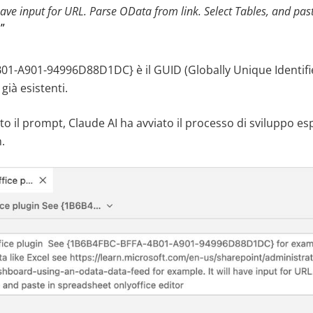
have input for URL. Parse OData from link. Select Tables, and pas
1-A901-94996D88D1DC} è il GUID (Globally Unique Identifie
ià esistenti.
o il prompt, Claude AI ha avviato il processo di sviluppo es
.