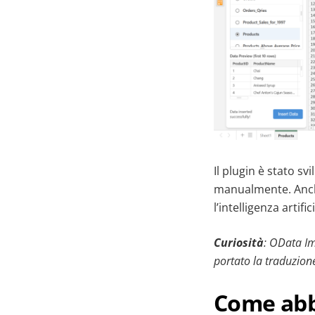
Il plugin è stato sv
manualmente. Anche 
l’intelligenza artif
Curiosità
: OData Imp
portato la traduzio
Come abbi