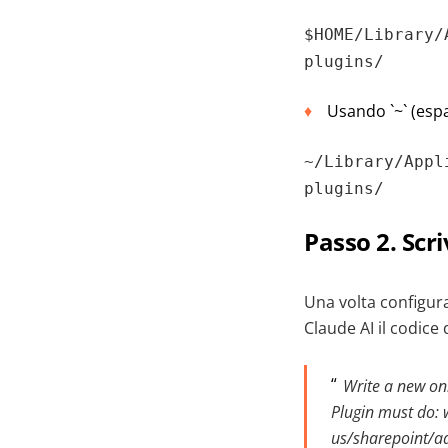
$HOME/Library/
plugins/
Usando `~` (espa
~/Library/Appl
plugins/
Passo 2. Scri
Una volta configura
Claude AI il codice 
Write a new o
Plugin must do: 
us/sharepoint/ad