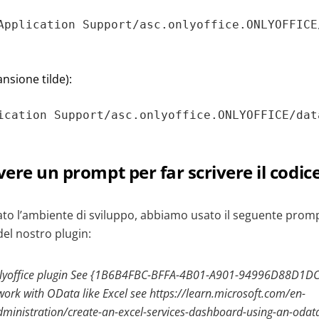
Application Support/asc.onlyoffice.ONLYOFFICE
nsione tilde):
ication Support/asc.onlyoffice.ONLYOFFICE/dat
vere un prompt per far scrivere il codice
to l’ambiente di sviluppo, abbiamo usato il seguente prompt
del nostro plugin:
nlyoffice plugin See {1B6B4FBC-BFFA-4B01-A901-94996D88D1DC}
work with OData like Excel see https://learn.microsoft.com/en-
ministration/create-an-excel-services-dashboard-using-an-odata