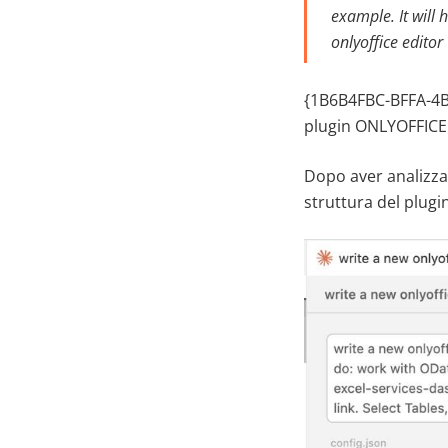
example. It will 
onlyoffice editor
{1B6B4FBC-BFFA-4B0
plugin ONLYOFFICE g
Dopo aver analizzat
struttura del plugin