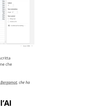
scritta
one che
n Bergamot
, che ha
l’AI