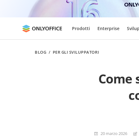
ONLYO
Prodotti
Enterprise
Svilu
BLOG
/
PER GLI SVILUPPATORI
Come s
co
20 marzo 2026