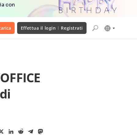
ia con
carica
Effettua il login
Registrati
YOFFICE
 di