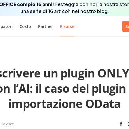
FFICE compie 16 anni!
Festeggia con noi la nostra stor
una serie di 16 articoli nel nostro blog.
ppatori
Costo
Partner
Risorse
S
crivere un plugin ONL
n l’AI: il caso del plugin
importazione OData
Da Alice