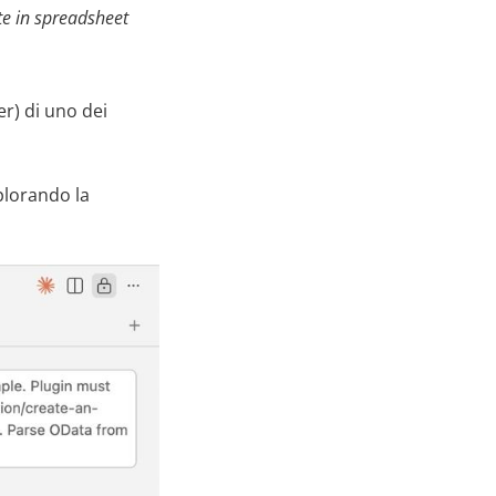
te in spreadsheet
r) di uno dei
plorando la