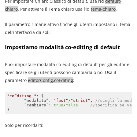
Per impostare Chiaro Classico di default, usa l’id
default-
chiaro
. Per attivare il Tema chiaro usa l’id
tema-chiaro
.
Il parametro rimane attivo finché gli utenti impostano il tema
dell’interfaccia da soli.
Impostiamo modalità
co-editing di default
Puoi impostare modalità co-editing di default per gli editor e
specificare se gli utenti possono cambiarla o no. Usa il
parametro
editorConfig.coEditing
:
"coEditing "
       “modalità”: 
"fast"
/
"strict"
, 
//scegli la modal
       “cambiare”: 
true
/
false
//specifica se va c
}
Solo per ricordarti: