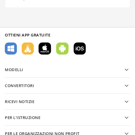
OTTIENI APP GRATUITE
MODELLI
Modelli di moduli PDF
CONVERTITORI
Modelli di documenti di testo
Converti file di testo
Modelli di fogli di calcolo
RICEVI NOTIZIE
Converti fogli di calcolo
Modelli di presentazioni
Blog
Converti presentazioni
PER L'ISTRUZIONE
Converti PDF
Per gli studenti
PER LE ORGANIZZAZIONI NON PROFIT