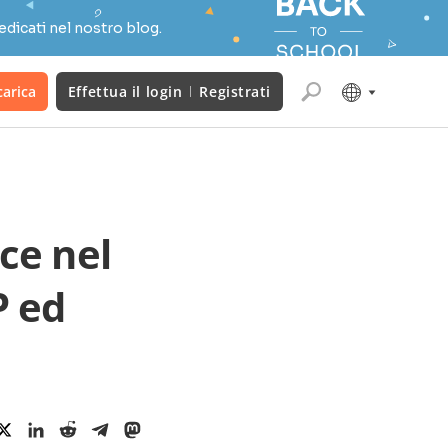
edicati nel nostro blog.
carica
Effettua il login
Registrati
e nel
P ed