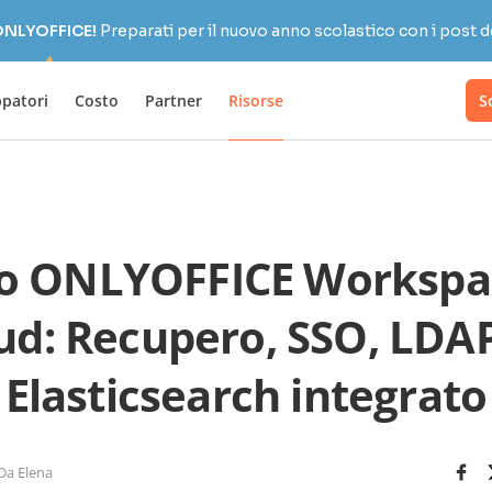
 ONLYOFFICE!
Preparati per il nuovo anno scolastico con i post d
ppatori
Costo
Partner
Risorse
S
o ONLYOFFICE Workspac
ud: Recupero, SSO, LDA
Elasticsearch integrato
Da Elena