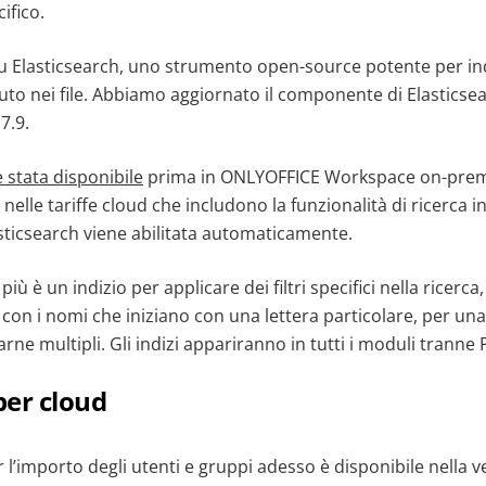
ifico.
 su Elasticsearch, uno strumento open-source potente per in
to nei file. Abbiamo aggiornato il componente di Elasticsea
7.9.
è stata disponibile
prima in ONLYOFFICE Workspace on-prem
a nelle tariffe cloud che includono la funzionalità di ricerca 
sticsearch viene abilitata automaticamente.
più è un indizio per applicare dei filtri specifici nella ricer
on i nomi che iniziano con una lettera particolare, per una 
rne multipli. Gli indizi appariranno in tutti i moduli tranne
per cloud
r l’importo degli utenti e gruppi adesso è disponibile nella 