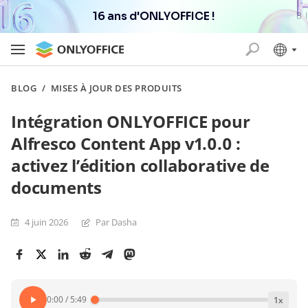
16 ans d'ONLYOFFICE !
BLOG
/
MISES À JOUR DES PRODUITS
Intégration ONLYOFFICE pour
Alfresco Content App v1.0.0 :
activez l’édition collaborative de
documents
4 juin 2026
Par Dasha
0:00
/
5:49
1
x