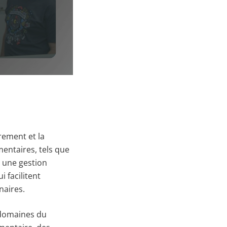
rement et la
entaires, tels que
r une gestion
 facilitent
naires.
 domaines du