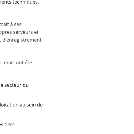
uments techniques,
rait à ses
opres serveurs et
t d’enregistrement
, mais ont été
le secteur du
loitation au sein de
 tiers.