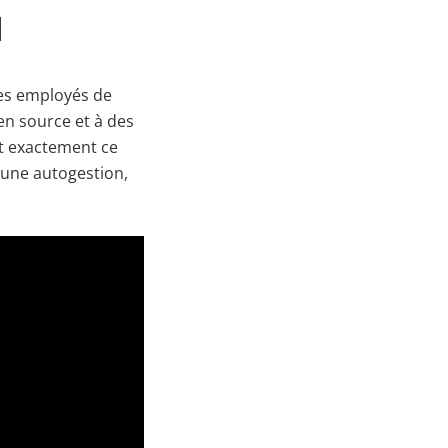
d
les employés de
n source et à des
it exactement ce
, une autogestion,