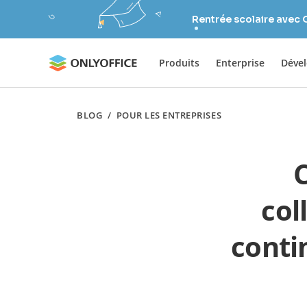
Rentrée scolaire avec
Produits
Enterprise
Déve
BLOG
/
POUR LES ENTREPRISES
col
conti