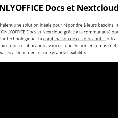
LYOFFICE Docs et Nextclou
chaient une solution idéale pour répondre à leurs besoins, 
t
ONLYOFFICE Docs
et Nextcloud grâce à la communauté ope
eur technologique. La
combinaison de ces deux outils
offra
soin : une collaboration avancée, une édition en temps réel
eur environnement et une grande flexibilité.