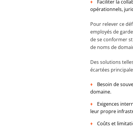
Faciliter la col
opérationnels, juri
Pour relever ce déf
employés de garder
de se conformer st
de noms de domai
Des solutions tell
écartées principale
Besoin de souver
domaine.
Exigences intern
leur propre infrast
Coûts et limita