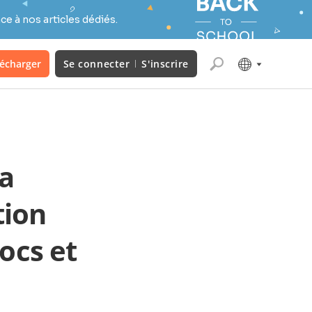
e à nos articles dédiés.
lécharger
Se connecter
S'inscrire
a
tion
ocs et