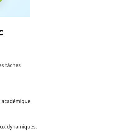
c
es tâches
n académique.
eaux dynamiques.