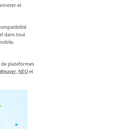
annoter et
ompatibilité
el dans tout
mobile,
e de plateformes
Weaver
,
NEO
et