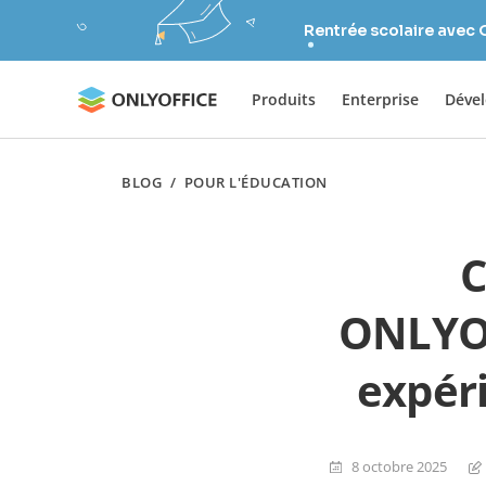
Rentrée scolaire avec
Produits
Enterprise
Déve
BLOG
/
POUR L'ÉDUCATION
C
ONLYOF
expéri
8 octobre 2025