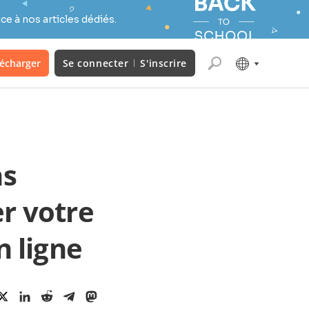
e à nos articles dédiés.
lécharger
Se connecter
S'inscrire
ns
r votre
n ligne