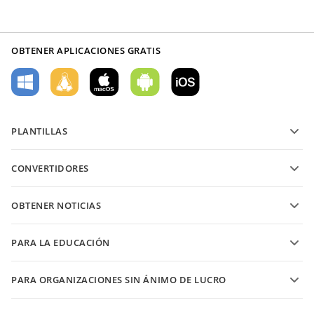
OBTENER APLICACIONES GRATIS
PLANTILLAS
Plantillas de formularios PDF
CONVERTIDORES
Plantillas de documentos de texto
Convierte archivos de texto
Plantillas de hojas de cálculo
OBTENER NOTICIAS
Convierte hojas de cálculo
Plantillas de presentaciones
Blog
Convierte presentaciones
PARA LA EDUCACIÓN
Convierte PDFs
Para estudiantes
PARA ORGANIZACIONES SIN ÁNIMO DE LUCRO
Para educadores
Características y herramientas