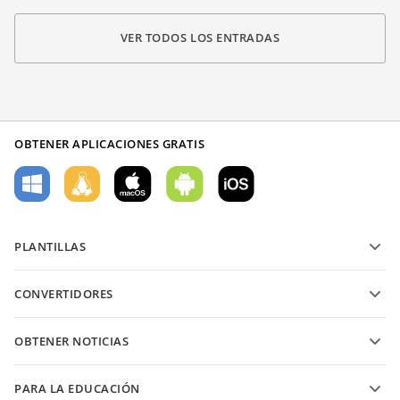
VER TODOS LOS ENTRADAS
OBTENER APLICACIONES GRATIS
PLANTILLAS
Plantillas de formularios PDF
CONVERTIDORES
Plantillas de documentos de texto
Convierte archivos de texto
Plantillas de hojas de cálculo
OBTENER NOTICIAS
Convierte hojas de cálculo
Plantillas de presentaciones
Blog
Convierte presentaciones
PARA LA EDUCACIÓN