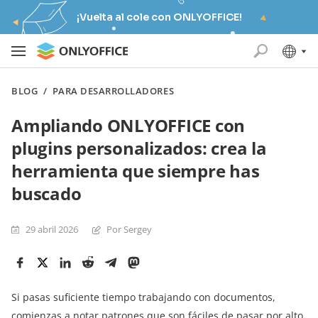
¡Vuelta al cole con ONLYOFFICE!
BLOG
/
PARA DESARROLLADORES
Ampliando ONLYOFFICE con
plugins personalizados: crea la
herramienta que siempre has
buscado
29 abril 2026
Por Sergey
Si pasas suficiente tiempo trabajando con documentos,
comienzas a notar patrones que son fáciles de pasar por alto