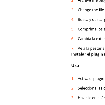
Archive the plug
Change the file
Busca y descar
Comprime los a
Cambia la exte
Ve a la pestaña
Instalar el plug
Uso
Activa el plugi
Selecciona las 
Haz clic en el 