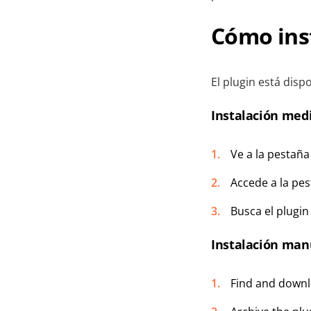
Cómo inst
El plugin está disp
Instalación med
Ve a la pestañ
Accede a la pe
Busca el plugi
Instalación man
Find and down