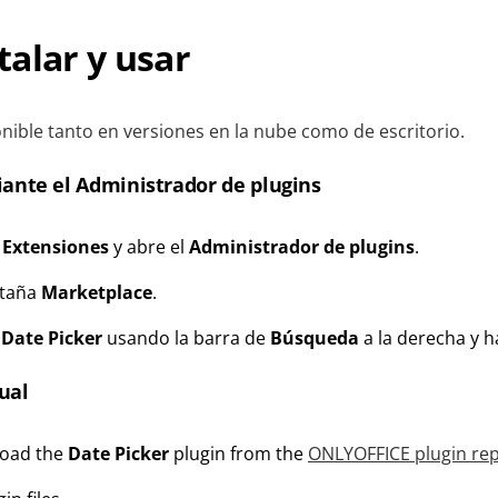
alar y usar
onible tanto en versiones en la nube como de escritorio.
iante el Administrador de plugins
a
Extensiones
y abre el
Administrador de plugins
.
staña
Marketplace
.
n
Date Picker
usando la barra de
Búsqueda
a la derecha y ha
ual
load the
Date Picker
plugin from the
ONLYOFFICE plugin rep