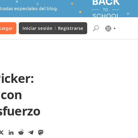
radas especiales del blog.
cargar
Iniciar sesión
Registrarse
icker:
 con
sfuerzo