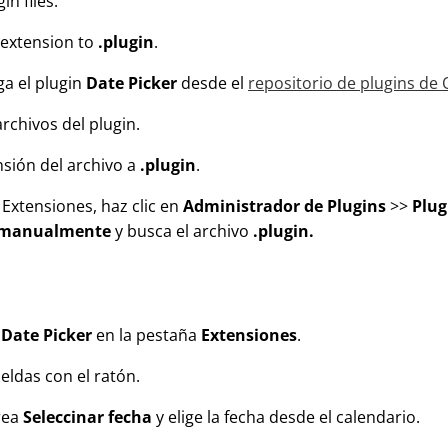
in files.
 extension to
.plugin
.
ga el plugin
Date Picker
desde el
repositorio de plugins de
rchivos del plugin.
nsión del archivo a
.plugin
.
 Extensiones, haz clic en
Administrador de Plugins
>>
Plug
in manualmente
y busca el archivo
.plugin.
n
Date Picker
en la pestaña
Extensiones
.
celdas con el ratón.
área
Seleccinar fecha
y elige la fecha desde el calendario.