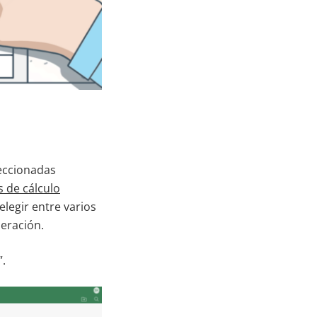
leccionadas
s de cálculo
elegir entre varios
peración.
”.