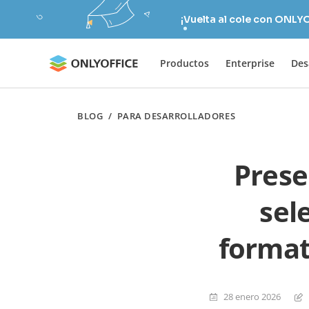
¡Vuelta al cole con ONLY
Productos
Enterprise
Des
BLOG
/
PARA DESARROLLADORES
Prese
sel
format
28 enero 2026