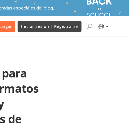
radas especiales del blog.
cargar
Iniciar sesión
Registrarse
 para
ormatos
y
s de