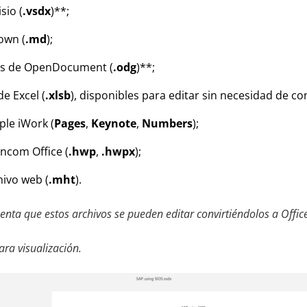
sio (
.vsdx
)**;
own (
.md
);
cos de OpenDocument (
.odg
)**;
de Excel (
.xlsb
), disponibles para editar sin necesidad de co
le iWork (
Pages
,
Keynote
,
Numbers
);
ncom Office (
.hwp
,
.hwpx
);
hivo web (
.mht
).
uenta que estos archivos se pueden editar convirtiéndolos a Offi
ara visualización.