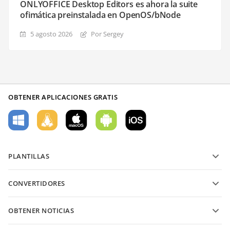
ONLYOFFICE Desktop Editors es ahora la suite
ofimática preinstalada en OpenOS/bNode
5 agosto 2026
Por Sergey
OBTENER APLICACIONES GRATIS
PLANTILLAS
Plantillas de formularios PDF
CONVERTIDORES
Plantillas de documentos de texto
Convierte archivos de texto
Plantillas de hojas de cálculo
OBTENER NOTICIAS
Convierte hojas de cálculo
Plantillas de presentaciones
Blog