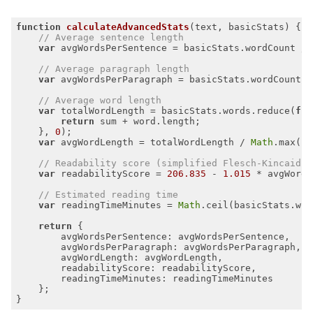
function
calculateAdvancedStats
(
text, basicStats
) 
// Average sentence length
var
 avgWordsPerSentence = basicStats.wordCount / 
// Average paragraph length
var
 avgWordsPerParagraph = basicStats.wordCount /
// Average word length
var
 totalWordLength = basicStats.words.reduce(
fun
return
    }, 
0
var
 avgWordLength = totalWordLength / 
Math
.max(
1
// Readability score (simplified Flesch-Kincaid)
var
 readabilityScore = 
206.835
 - 
1.015
 * avgWords
// Estimated reading time
var
 readingTimeMinutes = 
Math
.ceil(basicStats.wor
return
avgWordsPerSentence
avgWordsPerParagraph
avgWordLength
readabilityScore
readingTimeMinutes