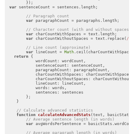
var
// Paragraph count
var
// Character count (with and without spaces)
var
var
 charCountWithoutSpaces = text.replace(
/\s
// Line count (approximate)
var
 lineCount = 
Math
.ceil(charCountWithSpaces
return
wordCount
sentenceCount
paragraphCount
charCountWithSpaces
charCountWithoutSpaces
lineCount
words
sentences
// Calculate advanced statistics
function
calculateAdvancedStats
(
text, basicStats
)
// Average sentence length (in words)
var
 avgWordsPerSentence = basicStats.wordCoun
// Average paragraph length (in words)