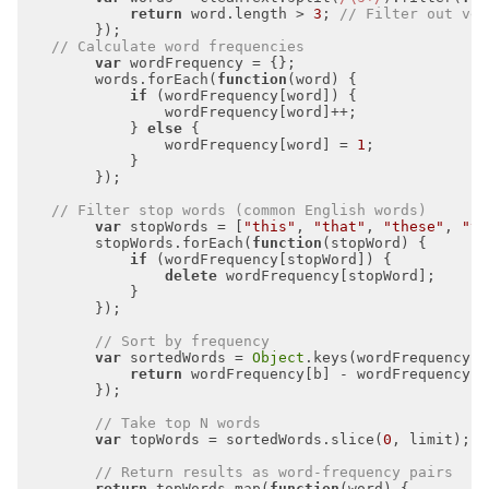
return
 word.length > 
3
; 
// Filter out ver
// Calculate word frequencies
var
        words.forEach(
function
(
word
) 
if
            } 
else
                wordFrequency[word] = 
1
// Filter stop words (common English words)
var
 stopWords = [
"this"
, 
"that"
, 
"these"
, 
"th
        stopWords.forEach(
function
(
stopWord
) 
if
delete
// Sort by frequency
var
 sortedWords = 
Object
.keys(wordFrequency).
return
// Take top N words
var
 topWords = sortedWords.slice(
0
// Return results as word-frequency pairs
return
 topWords.map(
function
(
word
) 