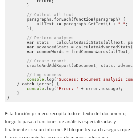
return
// Collect all text
        paragraphs.forEach(
function
(
paragraph
) 
            allText += paragraph.GetText() + 
" "
// Perform analyses
var
var
var
 commonWords = findCommonWords(allText, 
10
// Create report
// Log success
console
.log(
"Success: Document analysis compl
    } 
catch
console
.log(
"Error: "
Esta función primero recopila todo el texto del documento,
luego lo pasa a funciones de análisis especializadas y
finalmente crea un informe. El bloque try-catch asegura que
la macro maneje los errores de manera adecuada.