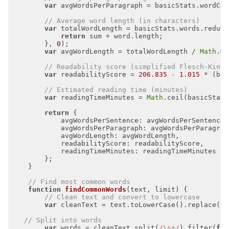
var
 avgWordsPerParagraph = basicStats.wordCou
// Average word length (in characters)
var
 totalWordLength = basicStats.words.reduce
return
        }, 
0
var
 avgWordLength = totalWordLength / 
Math
.ma
// Readability score (simplified Flesch-Kinca
var
 readabilityScore = 
206.835
 - 
1.015
 * (bas
// Estimated reading time (minutes)
var
 readingTimeMinutes = 
Math
.ceil(basicStats
return
avgWordsPerSentence
avgWordsPerParagraph
avgWordLength
readabilityScore
readingTimeMinutes
// Find most common words
function
findCommonWords
(
text, limit
) 
// Clean text and convert to lowercase
var
 cleanText = text.toLowerCase().replace(
/[
// Split into words
var
 words = cleanText.split(
/\s+/
).filter(
fun