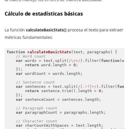
Cálculo de estadísticas básicas
La función
calculateBasicStats()
procesa el texto para extraer
métricas fundamentales:
function
calculateBasicStats
(
text, paragraphs
) 
// Word count
var
 words = text.split(
/\s+/
).filter(
function
(
wor
return
 word.length > 
0
var
// Sentence count
var
 sentences = text.split(
/[.!?]+/
).filter(
funct
return
 sentence.trim().length > 
0
var
// Paragraph count
var
// Character count
var