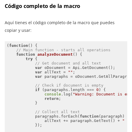
Código completo de la macro
Aquí tienes el código completo de la macro que puedes
copiar y usar:
(
function
(
) 
// Main function - starts all operations
function
analyzeDocument
(
) 
try
// Get document and all text
var
var
 allText = 
""
var
// Check if document is empty
if
 (paragraphs.length === 
0
console
.log(
"Warning: Document is emp
return
// Collect all text
            paragraphs.forEach(
function
(
paragraph
) 
                allText += paragraph.GetText() + 
" "