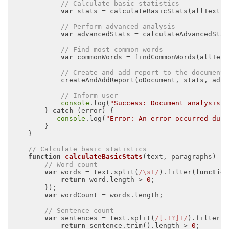
// Calculate basic statistics
var
// Perform advanced analysis
var
// Find most common words
var
 commonWords = findCommonWords(allText
// Create and add report to the document
// Inform user
console
.log(
"Success: Document analysis c
        } 
catch
console
.log(
"Error: An error occurred duri
// Calculate basic statistics
function
calculateBasicStats
(
text, paragraphs
) 
// Word count
var
 words = text.split(
/\s+/
).filter(
function
return
 word.length > 
0
var
// Sentence count
var
 sentences = text.split(
/[.!?]+/
).filter(
f
return
 sentence.trim().length > 
0