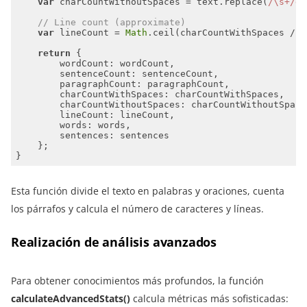
var
 charCountWithoutSpaces = text.replace(
/\s+/g
,
// Line count (approximate)
var
 lineCount = 
Math
.ceil(charCountWithSpaces / 
7
return
wordCount
sentenceCount
paragraphCount
charCountWithSpaces
charCountWithoutSpaces
lineCount
words
sentences
Esta función divide el texto en palabras y oraciones, cuenta
los párrafos y calcula el número de caracteres y líneas.
Realización de análisis avanzados
Para obtener conocimientos más profundos, la función
calculateAdvancedStats()
calcula métricas más sofisticadas: