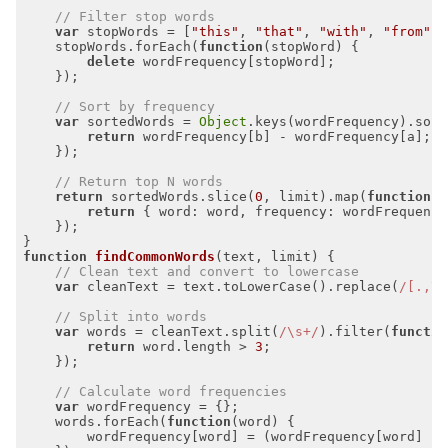
// Filter stop words
var
 stopWords = [
"this"
, 
"that"
, 
"with"
, 
"from"
, 
    stopWords.forEach(
function
(
stopWord
) 
delete
// Sort by frequency
var
 sortedWords = 
Object
.keys(wordFrequency).sort
return
// Return top N words
return
 sortedWords.slice(
0
, limit).map(
function
(
w
return
 { 
word
: word, 
frequency
function
findCommonWords
(
text, limit
) 
// Clean text and convert to lowercase
var
 cleanText = text.toLowerCase().replace(
/[.,\/
// Split into words
var
 words = cleanText.split(
/\s+/
).filter(
functio
return
 word.length > 
3
// Calculate word frequencies
var
    words.forEach(
function
(
word
) 
        wordFrequency[word] = (wordFrequency[word] ||