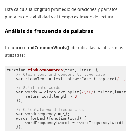
Esta calcula la longitud promedio de oraciones y párrafos,
puntajes de legibilidad y el tiempo estimado de lectura.
Análisis de frecuencia de palabras
La función
findCommonWords()
identifica las palabras más
utilizadas:
function
findCommonWords
(
text, limit
) 
// Clean text and convert to lowercase
var
 cleanText = text.toLowerCase().replace(
/[.,\/
// Split into words
var
 words = cleanText.split(
/\s+/
).filter(
functio
return
 word.length > 
3
// Calculate word frequencies
var
    words.forEach(
function
(
word
) 
        wordFrequency[word] = (wordFrequency[word] ||