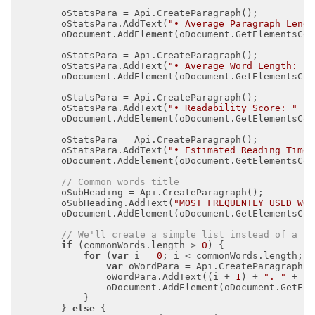
        oStatsPara.AddText(
"• Average Paragraph Lengt
        oStatsPara.AddText(
"• Average Word Length: "
 
        oStatsPara.AddText(
"• Readability Score: "
 + 
        oStatsPara.AddText(
"• Estimated Reading Time:
// Common words title
        oSubHeading.AddText(
"MOST FREQUENTLY USED WOR
// We'll create a simple list instead of a ta
if
 (commonWords.length > 
0
for
 (
var
 i = 
0
var
                oWordPara.AddText((i + 
1
) + 
". "
 + co
        } 
else