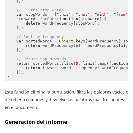
// Filter stop words
var
 stopWords = [
"this"
, 
"that"
, 
"with"
, 
"from"
, 
    stopWords.forEach(
function
(
stopWord
) 
delete
// Sort by frequency
var
 sortedWords = 
Object
.keys(wordFrequency).sort
return
// Return top N words
return
 sortedWords.slice(
0
, limit).map(
function
(
w
return
 { 
word
: word, 
frequency
Esta función elimina la puntuación, filtra las palabras vacías o
de relleno comunes y devuelve las palabras más frecuentes
en el documento.
Generación del informe