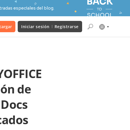
radas especiales del blog.
cargar
Iniciar sesión
Registrarse
YOFFICE
ión de
 Docs
icados