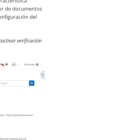
racterística
dor de documentos
onfiguración del
ctivar verificación