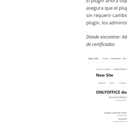
El plugin ahora sop
asegura que el plu
sin requerir cambio
plugin, los adminis
Dónde encontrar: Adm
de certificados