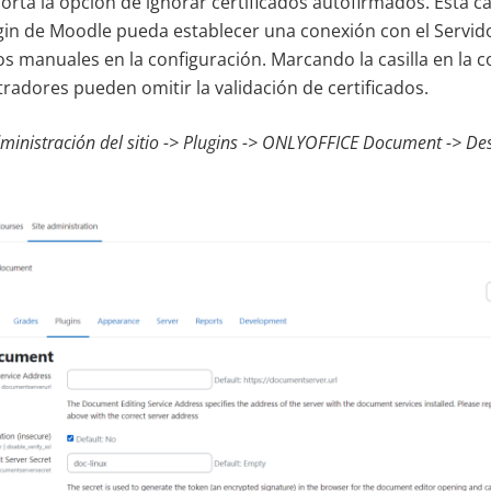
orta la opción de ignorar certificados autofirmados. Esta ca
gin de Moodle pueda establecer una conexión con el Servi
s manuales en la configuración. Marcando la casilla en la c
tradores pueden omitir la validación de certificados.
inistración del sitio -> Plugins -> ONLYOFFICE Document -> Desa