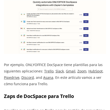
Por ejemplo, ONLYOFFICE DocSpace tiene plantillas para las
siguientes aplicaciones:
Trello
,
Slack
,
Gmail
,
Zoom
,
HubSpot
,
Pipedrive
,
Discord
, and
Asana
. En este artículo vamos a ver
cómo funciona para Trello.
Zaps de DocSpace para Trello