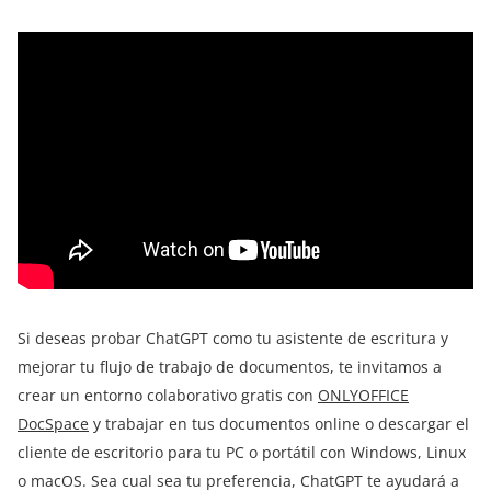
Si deseas probar ChatGPT como tu asistente de escritura y
mejorar tu flujo de trabajo de documentos, te invitamos a
crear un entorno colaborativo gratis con
ONLYOFFICE
DocSpace
y trabajar en tus documentos online o descargar el
cliente de escritorio para tu PC o portátil con Windows, Linux
o macOS. Sea cual sea tu preferencia, ChatGPT te ayudará a