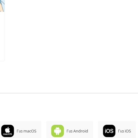
Για macOS
Για Android
Για iOS