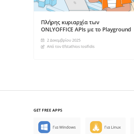
Πλήρης κυριαρχία των
ONLYOFFICE APIs με το Playground
2 Δεκεμβρίου 2025
Από τον Efstathios Iosifidis
GET FREE APPS
Για Windows
Για Linux