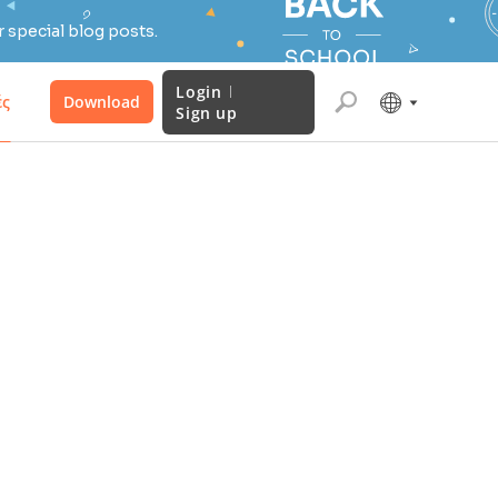
 special blog posts.
Login
ές
Download
Sign up