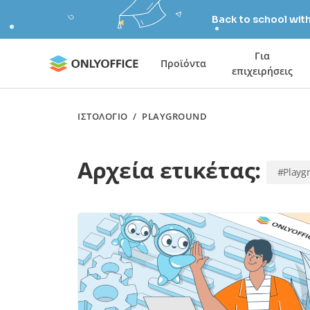
Back to school wit
Για
Προϊόντα
επιχειρήσεις
ΙΣΤΟΛΌΓΙΟ
/
PLAYGROUND
Αρχεία ετικέτας:
#Playg