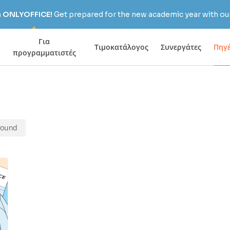
h ONLYOFFICE!
Get prepared for the new academic year with our
Για
Τιμοκατάλογος
Συνεργάτες
Πηγ
προγραμματιστές
round