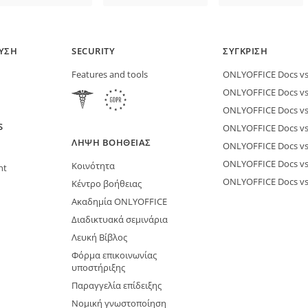
ΕΥΣΗ
SECURITY
ΣΎΓΚΡΙΣΗ
Features and tools
ONLYOFFICE Docs vs 
ONLYOFFICE Docs vs
ONLYOFFICE Docs vs
S
ONLYOFFICE Docs vs 
ΛΉΨΗ ΒΟΉΘΕΙΑΣ
ONLYOFFICE Docs v
ONLYOFFICE Docs vs
Κοινότητα
nt
ONLYOFFICE Docs v
Κέντρο βοήθειας
Ακαδημία ONLYOFFICE
Διαδικτυακά σεμινάρια
Λευκή Βίβλος
Φόρμα επικοινωνίας
υποστήριξης
Παραγγελία επίδειξης
Νομική γνωστοποίηση