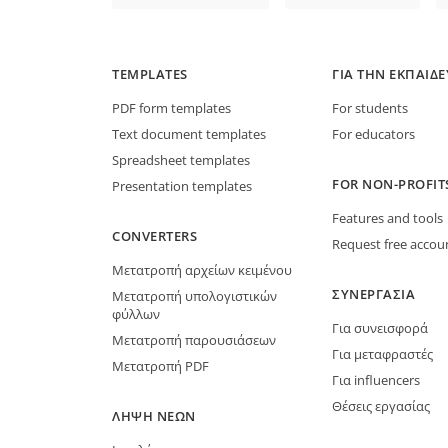
TEMPLATES
ΓΙΑ ΤΗΝ ΕΚΠΑΊΔ
PDF form templates
For students
Text document templates
For educators
Spreadsheet templates
FOR NON-PROFIT
Presentation templates
Features and tools
CONVERTERS
Request free accou
Μετατροπή αρχείων κειμένου
ΣΥΝΕΡΓΑΣΊΑ
Μετατροπή υπολογιστικών
φύλλων
Για συνεισφορά
Μετατροπή παρουσιάσεων
Για μεταφραστές
Μετατροπή PDF
Για influencers
Θέσεις εργασίας
ΛΉΨΗ ΝΈΩΝ