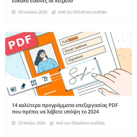
εύκολα εικόνες σε κείμενο
18 Ιουλίου 2025
Από τον Efstathios Iosifidis
14 καλύτερα προγράμματα επεξεργασίας PDF
που πρέπει να λάβετε υπόψη το 2024
23 Μαΐου 2024
Από τον Efstathios Iosifidis