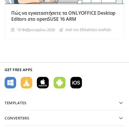
Πώς να εγκαταστήσετε τα ONLYOFFICE Desktop
Editors στο openSUSE 16 ARM
10 Φεβρουαρίου 2026
Από τον Efstathios Iosifidis
GET FREE APPS
TEMPLATES
PDF form templates
CONVERTERS
Text document templates
Μετατροπή αρχείων κειμένου