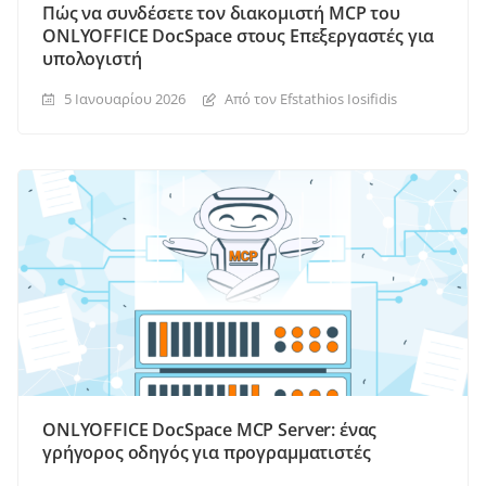
Πώς να συνδέσετε τον διακομιστή MCP του
ONLYOFFICE DocSpace στους Επεξεργαστές για
υπολογιστή
5 Ιανουαρίου 2026
Από τον Efstathios Iosifidis
ONLYOFFICE DocSpace MCP Server: ένας
γρήγορος οδηγός για προγραμματιστές