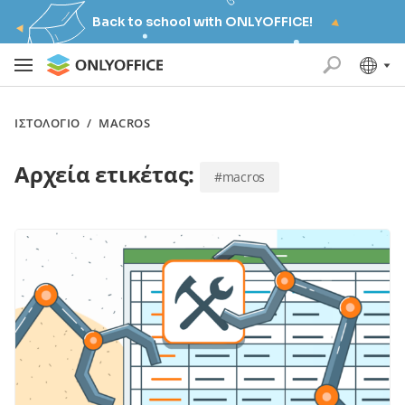
Back to school with ONLYOFFICE!
ΙΣΤΟΛΌΓΙΟ
/
MACROS
Αρχεία ετικέτας:
#macros