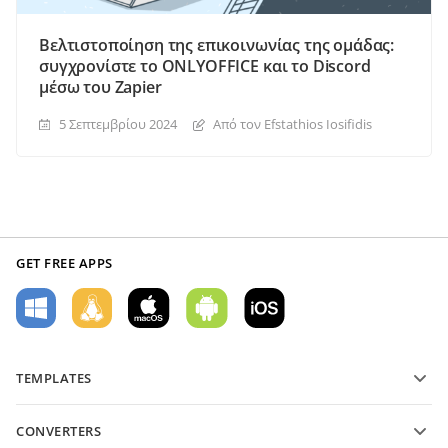
Βελτιστοποίηση της επικοινωνίας της ομάδας:
συγχρονίστε το ONLYOFFICE και το Discord
μέσω του Zapier
5 Σεπτεμβρίου 2024
Από τον Efstathios Iosifidis
GET FREE APPS
TEMPLATES
PDF form templates
CONVERTERS
Text document templates