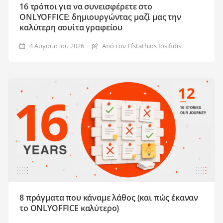
16 τρόποι για να συνεισφέρετε στο
ONLYOFFICE: δημιουργώντας μαζί μας την
καλύτερη σουίτα γραφείου
4 Αυγούστου 2026
Από τον Efstathios Iosifidis
8 πράγματα που κάναμε λάθος (και πώς έκαναν
το ONLYOFFICE καλύτερο)