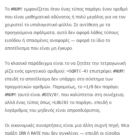
Το
εμφανίζεται όταν ένας τύπος παράγει έναν αριθμό
#NUM!
που είναι μαθηματικά αδύνατος ή πολύ μεγάλος για να τον
χειριστεί το υπολογιστικό φύλλο. Σε αντίθεση με τα
προηγούμενα σφάλματα, αυτό δεν αφορά λάθος τύπους
εισόδου ή σπασμένες αναφορές — αφορά το ίδιο το
αποτέλεσμα που είναι μη έγκυρο.
Το κλασικό παράδειγμα είναι το να ζητάτε την τετραγωνική
ρίζα ενός αρνητικού αριθμού:
επιστρέφει
=SQRT(-4)
#NUM!
επειδή το αποτέλεσμα δεν υπάρχει στο σύστημα των
πραγματικών αριθμών. Παρομοίως, το
δεν παράγει
=1/0
(αυτό είναι
, που καλύπτεται στη συνέχεια),
#NUM!
#DIV/0!
αλλά ένας τύπος όπως
το παράγει, επειδή ο
=LOG(0)
λογάριθμος του μηδενός είναι απροσδιόριστος.
Οι οικονομικές συναρτήσεις είναι μια άλλη συχνή πηγή. Μια
πράξη
ή
που δεν συγκλίνει — επειδή οι είσοδοι
IRR
RATE