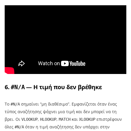
6.
— Η τιμή που δεν βρέθηκε
#N/A
Το
σημαίνει “μη διαθέσιμο”. Εμφανίζεται όταν ένας
#N/A
τύπος αναζήτησης ψάχνει μια τιμή και δεν μπορεί να τη
βρει. Οι
,
,
και
επιστρέφουν
VLOOKUP
HLOOKUP
MATCH
XLOOKUP
όλες
όταν η τιμή αναζήτησης δεν υπάρχει στην
#N/A