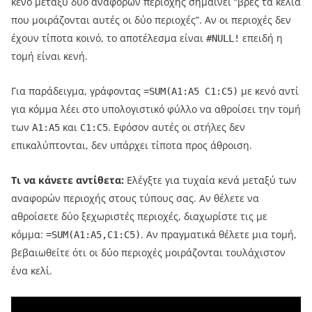
κενό μεταξύ δύο αναφορών περιοχής σημαίνει “βρες τα κελιά
που μοιράζονται αυτές οι δύο περιοχές”. Αν οι περιοχές δεν
έχουν τίποτα κοινό, το αποτέλεσμα είναι
επειδή η
#NULL!
τομή είναι κενή.
Για παράδειγμα, γράφοντας
με κενό αντί
=SUM(A1:A5 C1:C5)
για κόμμα λέει στο υπολογιστικό φύλλο να αθροίσει την τομή
των
και
. Εφόσον αυτές οι στήλες δεν
A1:A5
C1:C5
επικαλύπτονται, δεν υπάρχει τίποτα προς άθροιση.
Τι να κάνετε αντίθετα:
Ελέγξτε για τυχαία κενά μεταξύ των
αναφορών περιοχής στους τύπους σας. Αν θέλετε να
αθροίσετε δύο ξεχωριστές περιοχές, διαχωρίστε τις με
κόμμα:
. Αν πραγματικά θέλετε μια τομή,
=SUM(A1:A5,C1:C5)
βεβαιωθείτε ότι οι δύο περιοχές μοιράζονται τουλάχιστον
ένα κελί.