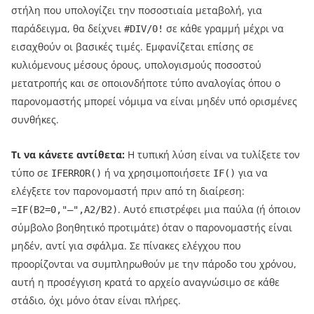
στήλη που υπολογίζει την ποσοστιαία μεταβολή, για
παράδειγμα, θα δείχνει
σε κάθε γραμμή μέχρι να
#DIV/0!
εισαχθούν οι βασικές τιμές. Εμφανίζεται επίσης σε
κυλιόμενους μέσους όρους, υπολογισμούς ποσοστού
μετατροπής και σε οποιονδήποτε τύπο αναλογίας όπου ο
παρονομαστής μπορεί νόμιμα να είναι μηδέν υπό ορισμένες
συνθήκες.
Τι να κάνετε αντίθετα:
Η τυπική λύση είναι να τυλίξετε τον
τύπο σε
ή να χρησιμοποιήσετε
για να
IFERROR()
IF()
ελέγξετε τον παρονομαστή πριν από τη διαίρεση:
. Αυτό επιστρέφει μια παύλα (ή όποιον
=IF(B2=0,"—",A2/B2)
σύμβολο βοηθητικό προτιμάτε) όταν ο παρονομαστής είναι
μηδέν, αντί για σφάλμα. Σε πίνακες ελέγχου που
προορίζονται να συμπληρωθούν με την πάροδο του χρόνου,
αυτή η προσέγγιση κρατά το αρχείο αναγνώσιμο σε κάθε
στάδιο, όχι μόνο όταν είναι πλήρες.