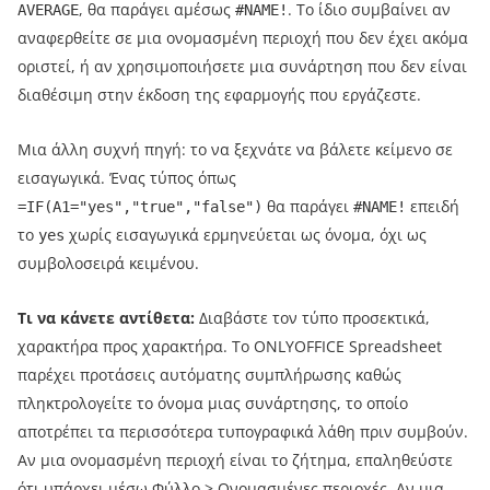
, θα παράγει αμέσως
. Το ίδιο συμβαίνει αν
AVERAGE
#NAME!
αναφερθείτε σε μια ονομασμένη περιοχή που δεν έχει ακόμα
οριστεί, ή αν χρησιμοποιήσετε μια συνάρτηση που δεν είναι
διαθέσιμη στην έκδοση της εφαρμογής που εργάζεστε.
Μια άλλη συχνή πηγή: το να ξεχνάτε να βάλετε κείμενο σε
εισαγωγικά. Ένας τύπος όπως
θα παράγει
επειδή
=IF(A1="yes","true","false")
#NAME!
το
χωρίς εισαγωγικά ερμηνεύεται ως όνομα, όχι ως
yes
συμβολοσειρά κειμένου.
Τι να κάνετε αντίθετα:
Διαβάστε τον τύπο προσεκτικά,
χαρακτήρα προς χαρακτήρα. Το ONLYOFFICE Spreadsheet
παρέχει προτάσεις αυτόματης συμπλήρωσης καθώς
πληκτρολογείτε το όνομα μιας συνάρτησης, το οποίο
αποτρέπει τα περισσότερα τυπογραφικά λάθη πριν συμβούν.
Αν μια ονομασμένη περιοχή είναι το ζήτημα, επαληθεύστε
ότι υπάρχει μέσω Φύλλο > Ονομασμένες περιοχές. Αν μια