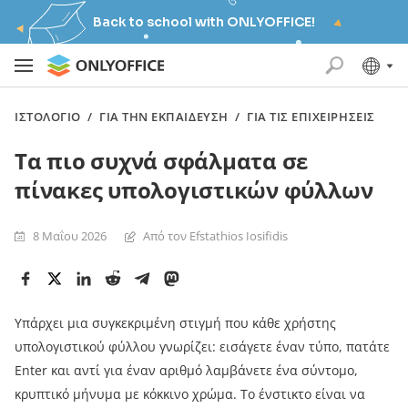
Back to school with ONLYOFFICE!
ΙΣΤΟΛΌΓΙΟ
/
ΓΙΑ ΤΗΝ ΕΚΠΑΊΔΕΥΣΗ
/
ΓΙΑ ΤΙΣ ΕΠΙΧΕΙΡΉΣΕΙΣ
Τα πιο συχνά σφάλματα σε
πίνακες υπολογιστικών φύλλων
8 Μαΐου 2026
Από τον Efstathios Iosifidis
Υπάρχει μια συγκεκριμένη στιγμή που κάθε χρήστης
υπολογιστικού φύλλου γνωρίζει: εισάγετε έναν τύπο, πατάτε
Enter και αντί για έναν αριθμό λαμβάνετε ένα σύντομο,
κρυπτικό μήνυμα με κόκκινο χρώμα. Το ένστικτο είναι να