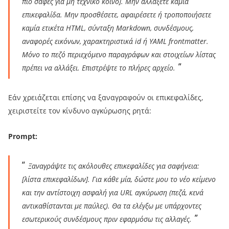
πιο σαφές για μη τεχνικό κοινό]. Μην αλλάξετε καμία
επικεφαλίδα. Μην προσθέσετε, αφαιρέσετε ή τροποποιήσετε
καμία ετικέτα HTML, σύνταξη Markdown, συνδέσμους,
αναφορές εικόνων, χαρακτηριστικά id ή YAML frontmatter.
Μόνο το πεζό περιεχόμενο παραγράφων και στοιχείων λίστας
πρέπει να αλλάξει. Επιστρέψτε το πλήρες αρχείο.
Εάν χρειάζεται επίσης να ξαναγραφούν οι επικεφαλίδες,
χειριστείτε τον κίνδυνο αγκύρωσης ρητά:
Prompt:
Ξαναγράψτε τις ακόλουθες επικεφαλίδες για σαφήνεια:
[λίστα επικεφαλίδων]. Για κάθε μία, δώστε μου το νέο κείμενο
και την αντίστοιχη ασφαλή για URL αγκύρωση (πεζά, κενά
αντικαθίστανται με παύλες). Θα τα ελέγξω με υπάρχοντες
εσωτερικούς συνδέσμους πριν εφαρμόσω τις αλλαγές.