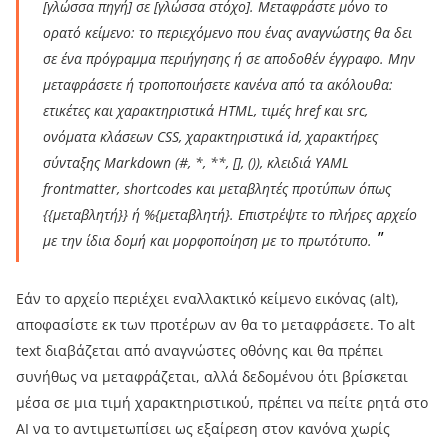
[γλώσσα πηγή] σε [γλώσσα στόχο]. Μεταφράστε μόνο το
ορατό κείμενο: το περιεχόμενο που ένας αναγνώστης θα δει
σε ένα πρόγραμμα περιήγησης ή σε αποδοθέν έγγραφο. Μην
μεταφράσετε ή τροποποιήσετε κανένα από τα ακόλουθα:
ετικέτες και χαρακτηριστικά HTML, τιμές href και src,
ονόματα κλάσεων CSS, χαρακτηριστικά id, χαρακτήρες
σύνταξης Markdown (#, *, **, [], ()), κλειδιά YAML
frontmatter, shortcodes και μεταβλητές προτύπων όπως
{{μεταβλητή}} ή %{μεταβλητή}. Επιστρέψτε το πλήρες αρχείο
με την ίδια δομή και μορφοποίηση με το πρωτότυπο.
Εάν το αρχείο περιέχει εναλλακτικό κείμενο εικόνας (alt),
αποφασίστε εκ των προτέρων αν θα το μεταφράσετε. Το alt
text διαβάζεται από αναγνώστες οθόνης και θα πρέπει
συνήθως να μεταφράζεται, αλλά δεδομένου ότι βρίσκεται
μέσα σε μια τιμή χαρακτηριστικού, πρέπει να πείτε ρητά στο
AI να το αντιμετωπίσει ως εξαίρεση στον κανόνα χωρίς