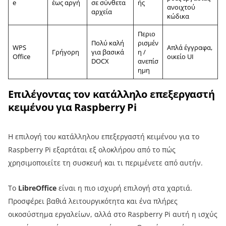
e
έως αργή
σε σύνθετα
ής
ανοιχτού
αρχεία
κώδικα
Περιο
Πολύ καλή
ρισμέν
WPS
Απλά έγγραφα,
Γρήγορη
για βασικά
η /
Office
οικείο UI
DOCX
ανεπίσ
ημη
Επιλέγοντας τον κατάλληλο επεξεργαστή
κειμένου για Raspberry Pi
Η επιλογή του κατάλληλου επεξεργαστή κειμένου για το
Raspberry Pi εξαρτάται εξ ολοκλήρου από το πώς
χρησιμοποιείτε τη συσκευή και τι περιμένετε από αυτήν.
Το
LibreOffice
είναι η πιο ισχυρή επιλογή στα χαρτιά.
Προσφέρει βαθιά λειτουργικότητα και ένα πλήρες
οικοσύστημα εργαλείων, αλλά στο Raspberry Pi αυτή η ισχύς