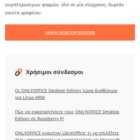
συμπληρώσιμων φορμών, όλα σε μία σύγχρονη, δωρεάν
σουίτα γραφείου.
ΛΗΨΗ DESKTOP EDITORS
Χρήσιμοι σύνδεσμοι
Οι ONLYOFFICE Desktop Editors τώρα διαθέσιμοι
για Linux ARM
Πώς να εγκαταστήσετε τους ONLYOFFICE Desktop
Editors σε Raspberry Pi
ONLYOFFICE εναντίον LibreOffice: τι να επιλέξετε
όταν αποφασίσετε να εγκαταλείψετε τη Microsoft