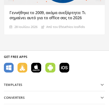
Γεννήθηκε το 2009, ακόμα ανεξάρτητο: Τι
σημαίνει αυτό για το office σας το 2026
28 Ιουλίου 2026
Από τον Efstathios Iosifidis
GET FREE APPS
TEMPLATES
PDF form templates
CONVERTERS
Text document templates
Μετατροπή αρχείων κειμένου
Spreadsheet templates