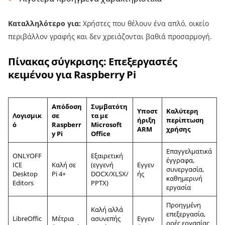
Καταλληλότερο για:
Χρήστες που θέλουν ένα απλό, οικείο
περιβάλλον γραφής και δεν χρειάζονται βαθιά προσαρμογή.
Πίνακας σύγκρισης: Επεξεργαστές
κειμένου για Raspberry Pi
Απόδοση
Συμβατότη
Υποστ
Καλύτερη
Λογισμικ
σε
τα με
ήριξη
περίπτωση
ό
Raspberr
Microsoft
ARM
χρήσης
y Pi
Office
Επαγγελματικά
ONLYOFF
Εξαιρετική
έγγραφα,
ICE
Καλή σε
(εγγενή
Εγγεν
συνεργασία,
Desktop
Pi 4+
DOCX/XLSX/
ής
καθημερινή
Editors
PPTX)
εργασία
Προηγμένη
Καλή αλλά
επεξεργασία,
LibreOffic
Μέτρια
ασυνεπής
Εγγεν
ροές εργασίας