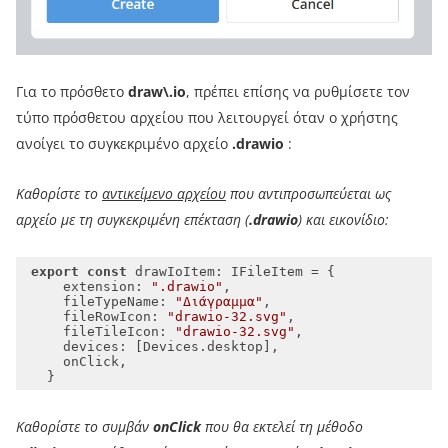
Για το πρόσθετο
draw\.io
, πρέπει επίσης να ρυθμίσετε τον
τύπο πρόσθετου αρχείου που λειτουργεί όταν ο χρήστης
ανοίγει το συγκεκριμένο αρχείο
.drawio
:
Καθορίστε το
αντικείμενο αρχείου
που αντιπροσωπεύεται ως
αρχείο με τη συγκεκριμένη επέκταση (
.drawio
) και εικονίδιο:
export
const
extension
: 
".drawio"
fileTypeName
: 
"Διάγραμμα"
fileRowIcon
: 
"drawio-32.svg"
fileTileIcon
: 
"drawio-32.svg"
devices
Καθορίστε το συμβάν
onClick
που θα εκτελεί τη μέθοδο