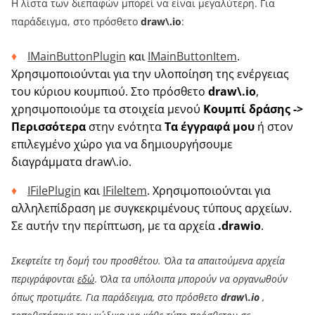
Η λίστα των διεπαφών μπορεί να είναι μεγαλύτερη. Για
παράδειγμα, στο πρόσθετο
draw\.io
:
IMainButtonPlugin
και
IMainButtonItem
.
Χρησιμοποιούνται για την υλοποίηση της ενέργειας
του κύριου κουμπιού. Στο πρόσθετο
draw\.io
,
χρησιμοποιούμε τα στοιχεία μενού
Κουμπί δράσης ->
Περισσότερα
στην ενότητα
Τα έγγραφά μου
ή στον
επιλεγμένο χώρο για να δημιουργήσουμε
διαγράμματα draw\.io.
IFilePlugin
και
IFileItem
. Χρησιμοποιούνται για
αλληλεπίδραση με συγκεκριμένους τύπους αρχείων.
Σε αυτήν την περίπτωση, με τα αρχεία
.drawio
.
Σκεφτείτε τη δομή του προσθέτου. Όλα τα απαιτούμενα αρχεία
περιγράφονται
εδώ
.
Όλα τα υπόλοιπα μπορούν να οργανωθούν
όπως προτιμάτε. Για παράδειγμα, στο πρόσθετο
draw\.io
,