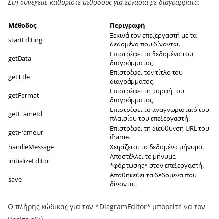
Στη συνέχεια, καθορίστε μεθόδους για εργασία με διαγράμματα:
Μέθοδος
Περιγραφή
Ξεκινά τον επεξεργαστή με τα
startEditing
δεδομένα που δίνονται.
Επιστρέφει τα δεδομένα του
getData
διαγράμματος.
Επιστρέφει τον τίτλο του
getTitle
διαγράμματος.
Επιστρέφει τη μορφή του
getFormat
διαγράμματος.
Επιστρέφει το αναγνωριστικό του
getFrameId
πλαισίου του επεξεργαστή.
Επιστρέφει τη διεύθυνση URL του
getFrameUrl
iframe.
handleMessage
Χειρίζεται το δεδομένο μήνυμα.
Αποστέλλει το μήνυμα
initializeEditor
*φόρτωσης* στον επεξεργαστή.
Αποθηκεύει τα δεδομένα που
save
δίνονται.
Ο πλήρης κώδικας για τον *DiagramEditor* μπορείτε να τον