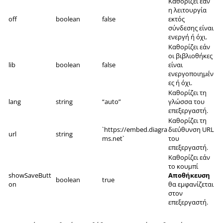
Καθορίζει εάν
η λειτουργία
off
boolean
false
εκτός
σύνδεσης είναι
ενεργή ή όχι.
Καθορίζει εάν
οι βιβλιοθήκες
lib
boolean
false
είναι
ενεργοποιημέν
ες ή όχι.
Καθορίζει τη
lang
string
“auto”
γλώσσα του
επεξεργαστή.
Καθορίζει τη
`https://embed.diagra
διεύθυνση URL
url
string
ms.net`
του
επεξεργαστή.
Καθορίζει εάν
το κουμπί
showSaveButt
Αποθήκευση
boolean
true
on
θα εμφανίζεται
στον
επεξεργαστή.