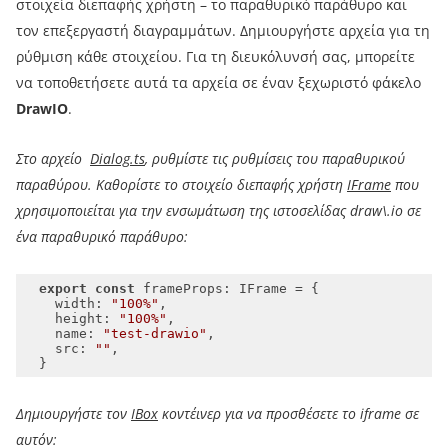
στοιχεία διεπαφής χρήστη – το παραθυρικό παράθυρο και
τον επεξεργαστή διαγραμμάτων. Δημιουργήστε αρχεία για τη
ρύθμιση κάθε στοιχείου. Για τη διευκόλυνσή σας, μπορείτε
να τοποθετήσετε αυτά τα αρχεία σε έναν ξεχωριστό φάκελο
DrawIO
.
Στο αρχείο
Dialog.ts
, ρυθμίστε τις ρυθμίσεις του παραθυρικού
παραθύρου. Καθορίστε το στοιχείο διεπαφής χρήστη
IFrame
που
χρησιμοποιείται για την ενσωμάτωση της ιστοσελίδας draw\.io σε
ένα παραθυρικό παράθυρο:
export
const
width
: 
"100%"
height
: 
"100%"
name
: 
"test-drawio"
src
: 
""
Δημιουργήστε τον
IBox
κοντέινερ για να προσθέσετε το iframe σε
αυτόν: