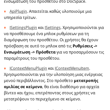
ενσωμάτωση του προσθέτου στο DocSpace.
ApiPlugin
. Απαιτείται καθώς υλοποιούμε μια
υπηρεσία τρίτων.
ISettingsPlugin
και
ISettings
. Χρησιμοποιούνται για
να προσθέσουμε ένα μπλοκ ρυθμίσεων για τη
διαμόρφωση του προσθέτου. Οι χρήστες θα έχουν
πρόσβαση σε αυτό το μπλοκ από τις
Ρυθμίσεις ->
Ενσωμάτωση -> Πρόσθετα
για να προσαρμόσουν τις
παραμέτρους του προσθέτου.
IContextMenuPlugin
και
IContextMenuItem
.
Χρησιμοποιούνται για την υλοποίηση μιας ενέργειας
μενού περιβάλλοντος. Στο πρόσθετο
μετατροπής
ομιλίας σε κείμενο
, θα είναι διαθέσιμο για αρχεία
βίντεο και ήχου, επιτρέποντας στους χρήστες να
μετατρέψουν το περιεχόμενο σε κείμενο.