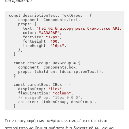
του προσθέτου:
const
component
props
text
: 
"Για να δημιουργήσετε διακριτικό API, επ
color
: 
"#A3A9AE"
fontSize
: 
"12px"
fontWeight
: 
400
lineHeight
: 
"16px"
const
component
props
: {
children
const
displayProp
: 
"flex"
flexDirection
: 
"column"
// marginProp: "16px 0 0 0",
children
Στην περιγραφή των ρυθμίσεων, αναφέρετε ότι είναι
απαραίτητο να δημιουργήσετε ένα διακριτικό API για να