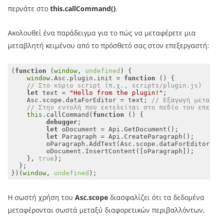
περνάτε στο
this.callCommand()
.
Ακολουθεί ένα παράδειγμα για το πώς να μεταφέρετε μια
μεταβλητή κειμένου από το πρόσθετό σας στον επεξεργαστή:
(
function
 (
window
, 
undefined
) 
window
.Asc.plugin.init = 
function
 (
) 
// Στο κύριο script (π.χ., scripts/plugin.js)
let
 text = 
"Hello from the plugin!"
    Asc.scope.dataForEditor = text; 
// Εξαγωγή μεταβλ
// Στην εντολή που εκτελείται στο πεδίο του επεξε
this
.callCommand(
function
 (
) 
debugger
let
let
         oParagraph.AddText(Asc.scope.dataForEditor);
    }, 
true
})(
window
, 
undefined
);
Η σωστή χρήση του
Asc.scope
διασφαλίζει ότι τα δεδομένα
μεταφέρονται σωστά μεταξύ διαφορετικών περιβαλλόντων,