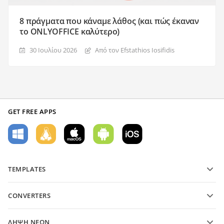
8 πράγματα που κάναμε λάθος (και πώς έκαναν
το ONLYOFFICE καλύτερο)
30 Ιουλίου 2026
Από τον Efstathios Iosifidis
GET FREE APPS
TEMPLATES
PDF form templates
CONVERTERS
Text document templates
Μετατροπή αρχείων κειμένου
Spreadsheet templates
ΛΉΨΗ ΝΈΩΝ