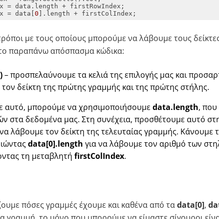
x = data[
0
].length + firstColIndex;
ρόποι με τους οποίους μπορούμε να λάβουμε τους δείκτες
στο παραπάνω απόσπασμα κώδικα:
)
– προσπελαύνουμε τα κελιά της επιλογής μας και προσα
 τον δείκτη της πρώτης γραμμής και της πρώτης στήλης.
με αυτό, μπορούμε να χρησιμοποιήσουμε
data.length
, που
ν στα δεδομένα μας. Στη συνέχεια, προσθέτουμε αυτό στ
να λάβουμε τον δείκτη της τελευταίας γραμμής. Κάνουμε το
οιώντας
data[0].length
για να λάβουμε τον αριθμό των στη
οντας τη μεταβλητή
firstColIndex
.
ουμε πόσες γραμμές έχουμε και καθένα από τα
data[0]
,
da
α γραμμή, το μόνο που μπορούμε να είμαστε σίγουροι είνα