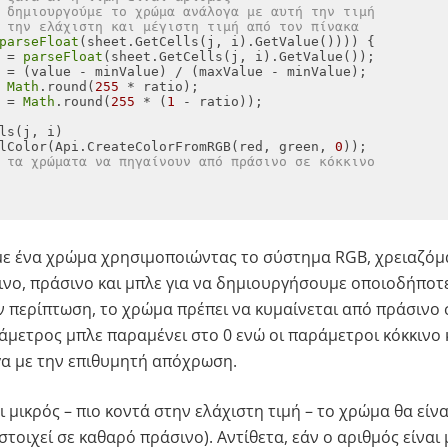
 δημιουργούμε το χρώμα ανάλογα με αυτή την τιμή
 την ελάχιστη και μέγιστη τιμή από τον πίνακα
parseFloat
 = 
parseFloat
 
Math
.round(
255
 = 
Math
.round(
255
 * (
1
lColor(Api.CreateColorFromRGB(red, green, 
0
 τα χρώματα να πηγαίνουν από πράσινο σε κόκκινο
ε ένα χρώμα χρησιμοποιώντας το σύστημα RGB, χρειαζόμα
νο, πράσινο και μπλε για να δημιουργήσουμε οποιοδήποτ
ν περίπτωση, το χρώμα πρέπει να κυμαίνεται από πράσινο 
ράμετρος μπλε παραμένει στο 0 ενώ οι παράμετροι κόκκινο 
α με την επιθυμητή απόχρωση.
ι μικρός – πιο κοντά στην ελάχιστη τιμή – το χρώμα θα είνα
στοιχεί σε καθαρό πράσινο). Αντίθετα, εάν ο αριθμός είναι