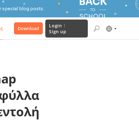
 special blog posts.
Login
ές
Download
Sign up
map
 φύλλα
εντολή