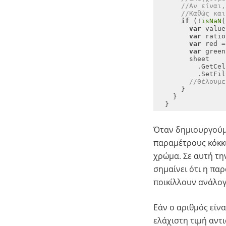
//Αν είναι,
//Καθώς και
if
 (!
isNaN
(
var
 value
var
var
 red =
var
 green
          .SetFil
//Θέλουμε
  }
Όταν δημιουργούμ
παραμέτρους κόκκι
χρώμα. Σε αυτή τη
σημαίνει ότι η πα
ποικίλλουν ανάλογ
Εάν ο αριθμός είνα
ελάχιστη τιμή αντι