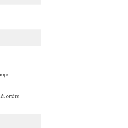
ουμε
ιά, οπότε