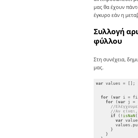
μας θα έχουν πάντ
έγκυρο εάν η μετ
Συλλογή αρ
φύλλου
Στη συνέχεια, δημ
μας.
var
 values = []; 
for
 (
var
for
 (
var
//Ελέγχουμε
//Αν είναι,
if
 (!
isNaN
(
var
 value