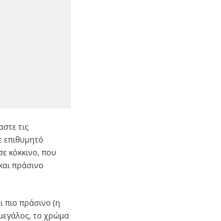
στε τις
ε επιθυμητό
σε κόκκινο, που
και πράσινο
ι πιο πράσινο (η
 μεγάλος, το χρώμα