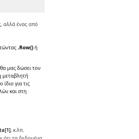
, αλλά ένας από
ρτώντας
.Row()
ή
 θα μας δώσει τον
η μεταβλητή
 ίδιο για τις
λών και στη
ta[1]
, κ.λπ.
ι ότι τα δεδομένα