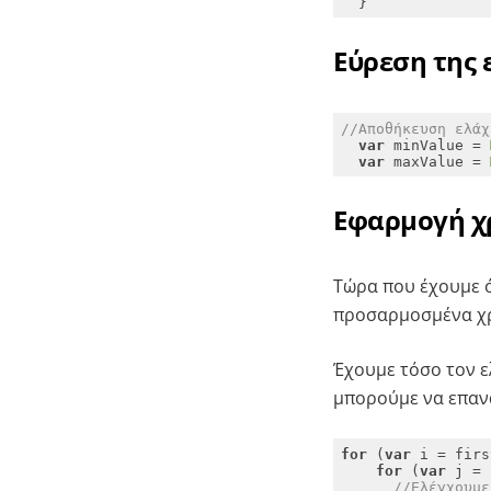
  }
Εύρεση της 
//Αποθήκευση ελάχ
var
 minValue = 
var
 maxValue = 
Εφαρμογή 
Τώρα που έχουμε 
προσαρμοσμένα χρ
Έχουμε τόσο τον ε
μπορούμε να επανα
for
 (
var
for
 (
var
//Ελέγχουμε