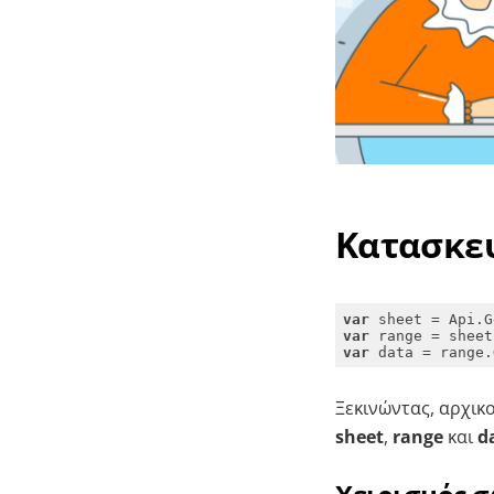
Κατασκε
var
var
var
 data = range.
Ξεκινώντας, αρχικ
sheet
,
range
και
d