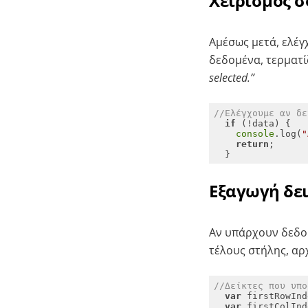
Χειρισμός σ
Αμέσως μετά, ελέγ
δεδομένα, τερματί
selected.”
//Ελέγχουμε αν δε
if
console
.log(
"
return
  }
Εξαγωγή δε
Αν υπάρχουν δεδομ
τέλους στήλης, αρ
//Δείκτες που υπο
var
var