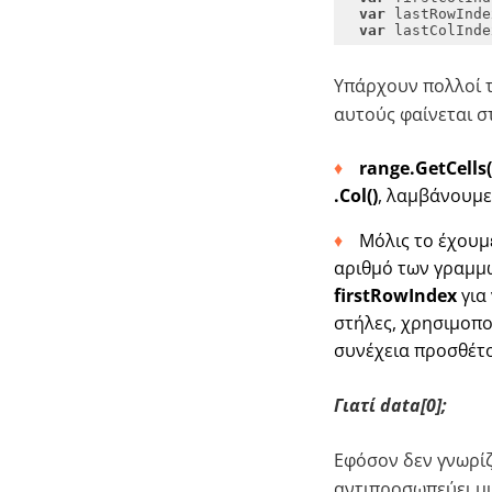
var
var
 lastColInde
Υπάρχουν πολλοί τ
αυτούς φαίνεται 
range.GetCells(
.Col()
, λαμβάνουμε
Μόλις το έχου
αριθμό των γραμμώ
firstRowIndex
για 
στήλες, χρησιμοπ
συνέχεια προσθέτ
Γιατί data[0];
Εφόσον δεν γνωρίζ
αντιπροσωπεύει μι