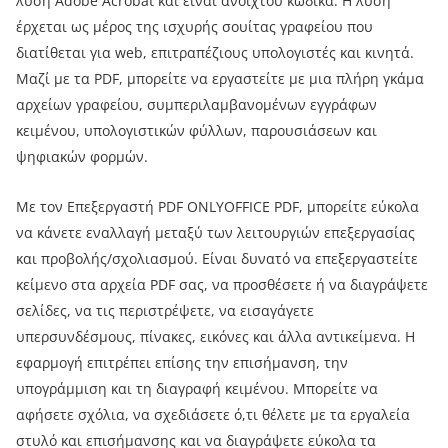
λύση Adobe Acrobat και είναι ανοιχτού κώδικα. Η λύση
έρχεται ως μέρος της ισχυρής σουίτας γραφείου που
διατίθεται για web, επιτραπέζιους υπολογιστές και κινητά.
Μαζί με τα PDF, μπορείτε να εργαστείτε με μια πλήρη γκάμα
αρχείων γραφείου, συμπεριλαμβανομένων εγγράφων
κειμένου, υπολογιστικών φύλλων, παρουσιάσεων και
ψηφιακών φορμών.
Με τον Επεξεργαστή PDF ONLYOFFICE PDF, μπορείτε εύκολα
να κάνετε εναλλαγή μεταξύ των λειτουργιών επεξεργασίας
και προβολής/σχολιασμού. Είναι δυνατό να επεξεργαστείτε
κείμενο στα αρχεία PDF σας, να προσθέσετε ή να διαγράψετε
σελίδες, να τις περιστρέψετε, να εισαγάγετε
υπερσυνδέσμους, πίνακες, εικόνες και άλλα αντικείμενα. Η
εφαρμογή επιτρέπει επίσης την επισήμανση, την
υπογράμμιση και τη διαγραφή κειμένου. Μπορείτε να
αφήσετε σχόλια, να σχεδιάσετε ό,τι θέλετε με τα εργαλεία
στυλό και επισήμανσης και να διαγράψετε εύκολα τα