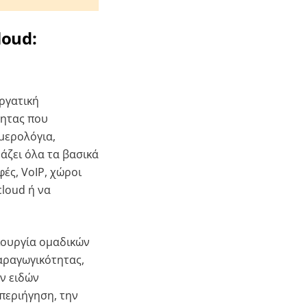
loud:
ργατική
τητας που
μερολόγια,
υάζει όλα τα βασικά
ές, VoIP, χώροι
cloud ή να
ιουργία ομαδικών
αραγωγικότητας,
ν ειδών
περιήγηση, την