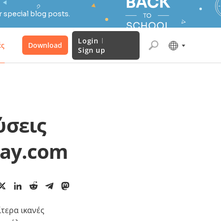
 special blog posts.
Login
ές
Download
Sign up
ύσεις
day.com
τερα ικανές