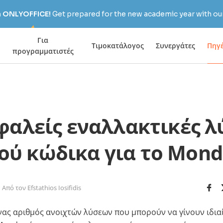
h ONLYOFFICE!
Get prepared for the new academic year with our
Για
Τιμοκατάλογος
Συνεργάτες
Πηγ
προγραμματιστές
φαλείς εναλλακτικές λ
ού κώδικα για το Mon
Από τον Efstathios Iosifidis
νας αριθμός ανοιχτών λύσεων που μπορούν να γίνουν ιδιαί