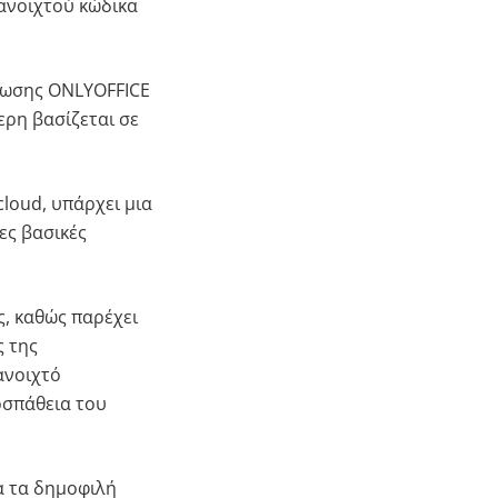
 ανοιχτού κώδικα
άτωσης ONLYOFFICE
ερη βασίζεται σε
loud, υπάρχει μια
ες βασικές
ς, καθώς παρέχει
ς της
ανοιχτό
οσπάθεια του
α τα δημοφιλή