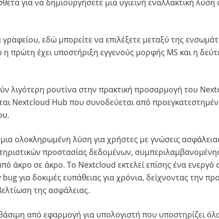
όσθετα για να δημιουργήσετε μια υγιεινή εναλλακτική λύση
α γραφείου, εδώ μπορείτε να επιλέξετε μεταξύ της ενσωμ
ου η πρώτη έχει υποστήριξη εγγενούς μορφής MS και η δεύτ
ύν λιγότερη ρουτίνα στην πρακτική προσαρμογή του Nextc
ται Nextcloud Hub που συνοδεύεται από προεγκατεστημέν
ου.
ι μια ολοκληρωμένη λύση για χρήστες με γνώσεις ασφάλεια
κτηριστικών προστασίας δεδομένων, συμπεριλαμβανομένη
ό άκρο σε άκρο. Το Nextcloud εκτελεί επίσης ένα ενεργό 
bug για δοκιμές ευπάθειας για χρόνια, δείχνοντας την πρ
βελτίωση της ασφάλειας.
βάσιμη από εφαρμογή για υπολογιστή που υποστηρίζει όλ