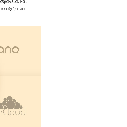
σφάλεια, και
υ αξίζει να