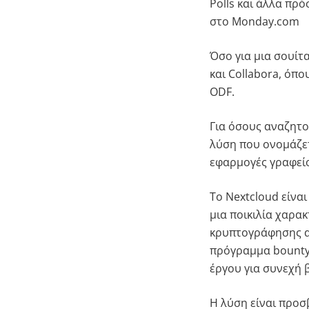
Polls και άλλα πρ
στο Monday.com
Όσο για μια σουίτ
και Collabora, όπ
ODF.
Για όσους αναζητο
λύση που ονομάζε
εφαρμογές γραφεί
Το Nextcloud είνα
μια ποικιλία χαρα
κρυπτογράφησης απ
πρόγραμμα bounty 
έργου για συνεχή 
Η λύση είναι προσ