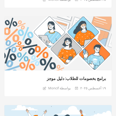
برامج بخصومات للطلاب: دليل موجز
١٩ أغسطس ٢٠٢٥
بواسطة Moncif