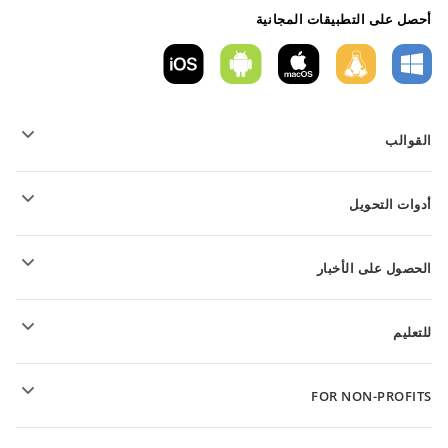
أحصل على التطبيقات المجانية
القوالب
قوالب نموذج PDF
أدوات التحويل
قوالب المستندات النصية
قوالب الجداول
تحويل الملفات النصية
قوالب العروض التقديمية
الحصول على الأخبار
تحويل جداول البيانات
تحويل العروض التقديمية
المنتدى
تحويل ملفات PDF
للتعليم
للتلاميذ
FOR NON-PROFITS
للمعلمين
Features and tools