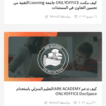
كيف مكنت ONLYOFFICE جامعة Liaoning التقنية من
تحسين التعاون في المستندات
١٦ يونيو ٢٠٢٦
بواسطة Moncif
كيف تدعم ARK ACADEMY التعليم المنزلي باستخدام
ONLYOFFICE DocSpace
٣٠ أبريل ٢٠٢٦
بواسطة Moncif