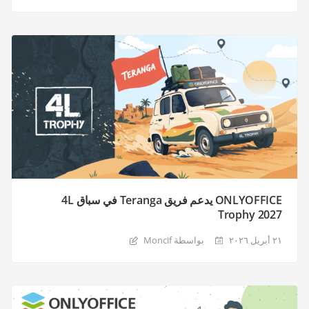
ONLYOFFICE يدعم فريق Teranga في سباق 4L
Trophy 2027
٢١ أبريل ٢٠٢٦
بواسطة Moncif