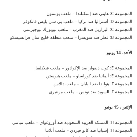
المجموعة C: هايتي ضد إسكتلندا – ملعب بوستون
المجموعة D: أستراليا ضد تركيا – ملعب بي سي بليس فانكوفر
المجموعة C: البرازيل ضد المغرب – ملعب نيويورك نيوجيرسي
المجموعة B: قطر ضد سويسرا – ملعب منطقة خليج سان فرانسيسكو
الأحد، 14 يونيو
المجموعة E: كوت ديفوار ضد الإكوادور – ملعب فيلادلفيا
المجموعة E: ألمانيا ضد كوراساو – ملعب هيوستن
المجموعة F: هولندا ضد اليابان – ملعب دالاس
المجموعة F: السويد ضد تونس – ملعب مونتيري
الإثنين، 15 يونيو
المجموعة H: المملكة العربية السعودية ضد أوروغواي – ملعب ميامي
المجموعة H: إسبانيا ضد كابو فيردي – ملعب أتلانتا