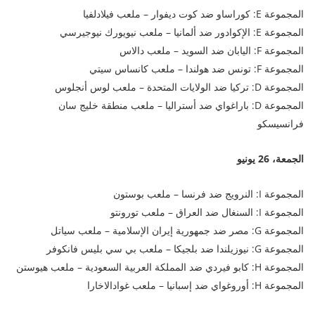
المجموعة E: كوراساو ضد كوت ديفوار – ملعب فيلادلفيا
المجموعة E: الإكوادور ضد ألمانيا – ملعب نيويورك نيوجيرسي
المجموعة F: اليابان ضد السويد – ملعب دالاس
المجموعة F: تونس ضد هولندا – ملعب كانساس سيتي
المجموعة D: تركيا ضد الولايات المتحدة – ملعب لوس أنجلوس
المجموعة D: باراغواي ضد أستراليا – ملعب منطقة خليج سان
فرانسيسكو
الجمعة، 26 يونيو
المجموعة I: النرويج ضد فرنسا – ملعب بوستون
المجموعة I: السنغال ضد العراق – ملعب تورونتو
المجموعة G: مصر ضد جمهورية إيران الإسلامية – ملعب سياتل
المجموعة G: نيوزيلندا ضد بلجيكا – ملعب بي سي بليس فانكوفر
المجموعة H: كابو فيردي ضد المملكة العربية السعودية – ملعب هيوستن
المجموعة H: أوروغواي ضد إسبانيا – ملعب غوادالاخارا