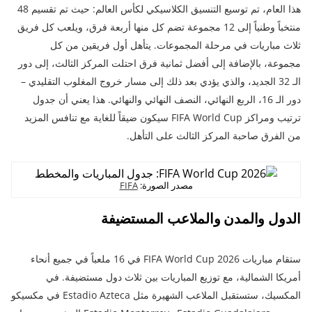
هذا العام، تم توسيع التنسيق الكلاسيكي لكأس العالم: حيث تم تقسيم 48
منتخباً وطنياً إلى 12 مجموعة تضم كل منها أربعة فرق، ويلعب كل فريق
ثلاث مباريات في مرحلة المجموعات. يتأهل أول فريقين من كل
مجموعة، بالإضافة إلى أفضل ثمانية فرق احتلت المركز الثالث، إلى دور
الـ 32 الجديد، والذي يؤدي بعد ذلك إلى مسار خروج المغلوب التقليدي –
دور الـ 16، الربع النهائي، النصف النهائي والنهائي. هذا يعني أن جدول
ترتيب ومراكز FIFA World Cup سيكون ضيقاً للغاية مع تنافس المزيد
من الفرق صاحبة المركز الثالث على التأهل.
مصدر الصورة:
FIFA
الدول والمدن والملاعب المستضيفة
ستقام مباريات FIFA World Cup 2026 في 16 ملعباً في جميع أنحاء
أمريكا الشمالية، مع توزيع المباريات بين ثلاث دول مستضيفة. في
المكسيك، ستستقبل الملاعب الشهيرة مثل Estadio Azteca في مكسيكو