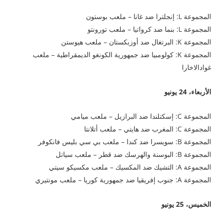
المجموعة L: إنجلترا ضد غانا – ملعب بوستون
المجموعة L: بنما ضد كرواتيا – ملعب تورونتو
المجموعة K: البرتغال ضد أوزبكستان – ملعب هيوستن
المجموعة K: كولومبيا ضد جمهورية الكونغو الديمقراطية – ملعب
غوادالاخارا
الأربعاء، 24 يونيو
المجموعة C: إسكتلندا ضد البرازيل – ملعب ميامي
المجموعة C: المغرب ضد هايتي – ملعب أتلانتا
المجموعة B: سويسرا ضد كندا – ملعب بي سي بليس فانكوفر
المجموعة B: البوسنة والهرسك ضد قطر – ملعب سياتل
المجموعة A: التشيك ضد المكسيك – ملعب مكسيكو سيتي
المجموعة A: جنوب إفريقيا ضد جمهورية كوريا – ملعب مونتيري
الخميس، 25 يونيو