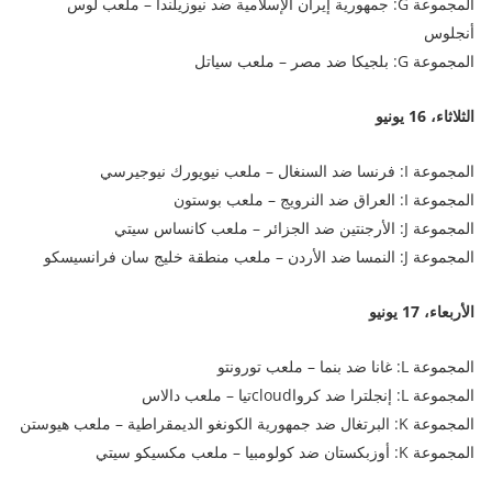
المجموعة G: جمهورية إيران الإسلامية ضد نيوزيلندا – ملعب لوس
أنجلوس
المجموعة G: بلجيكا ضد مصر – ملعب سياتل
الثلاثاء، 16 يونيو
المجموعة I: فرنسا ضد السنغال – ملعب نيويورك نيوجيرسي
المجموعة I: العراق ضد النرويج – ملعب بوستون
المجموعة J: الأرجنتين ضد الجزائر – ملعب كانساس سيتي
المجموعة J: النمسا ضد الأردن – ملعب منطقة خليج سان فرانسيسكو
الأربعاء، 17 يونيو
المجموعة L: غانا ضد بنما – ملعب تورونتو
المجموعة L: إنجلترا ضد كرواcloudتيا – ملعب دالاس
المجموعة K: البرتغال ضد جمهورية الكونغو الديمقراطية – ملعب هيوستن
المجموعة K: أوزبكستان ضد كولومبيا – ملعب مكسيكو سيتي