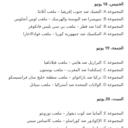
الخميس، 18 يونيو
المجموعة A: التشيك ضد جنوب إفريقيا – ملعب أتلانتا
المجموعة B: سويسرا ضد البوسنة والهرسك – ملعب لوس أنجلوس
المجموعة B: كندا ضد قطر – ملعب بي سي بليس فانكوفر
المجموعة A: المكسيك ضد جمهورية كوريا – ملعب غوادالاخارا
الجمعة، 19 يونيو
المجموعة C: البرازيل ضد هايتي – ملعب فيلادلفيا
المجموعة C: إسكتلندا ضد المغرب – ملعب بوستون
المجموعة D: تركيا ضد باراغواي – ملعب منطقة خليج سان فرانسيسكو
المجموعة D: الولايات المتحدة ضد أستراليا – ملعب سياتل
السبت، 20 يونيو
المجموعة E: ألمانيا ضد كوت ديفوار – ملعب تورونتو
المجموعة E: الإكوادور ضد كوراساو – ملعب كانساس سيتي
المجموعة F: هولندا ضد السويد – ملعب هيوستن