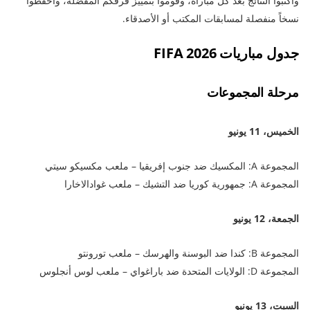
واكتبوا النتائج بعد كل مباراة، وقوموا بتمييز فرقكم المفضلة، واحفظوا
نسخاً منفصلة لمسابقات المكتب أو الأصدقاء.
جدول مباريات FIFA 2026
مرحلة المجموعات
الخميس، 11 يونيو
المجموعة A: المكسيك ضد جنوب إفريقيا – ملعب مكسيكو سيتي
المجموعة A: جمهورية كوريا ضد التشيك – ملعب غوادالاخارا
الجمعة، 12 يونيو
المجموعة B: كندا ضد البوسنة والهرسك – ملعب تورونتو
المجموعة D: الولايات المتحدة ضد باراغواي – ملعب لوس أنجلوس
السبت، 13 يونيو