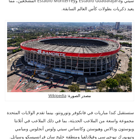
سيتي وEstadio Guadalajara وEstadio Monterrey المشجعين، مما
يعيد ذكريات بطولات كأس العالم السابقة.
مصدر الصورة:
Wikipedia
ستستقبل كندا مباريات في فانكوفر وتورونتو، بينما تقدم الولايات المتحدة
مجموعة واسعة من الملاعب الحديثة، بما في ذلك الملاعب في أتلانتا
وبوستون ودالاس وهيوستن وكانساس سيتي ولوس أنجلوس وميامي
ونيويورك نيوجيرسي وفيلادلفيا ومنطقة خليج سان فرانسيسكو وسياتل.