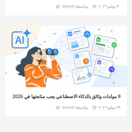
٣٠ يوليو ٢٠٢٦
بواسطة Moncif
9 مولدات وثائق بالذكاء الاصطناعي يجب متابعتها في 2026
٢٩ يوليو ٢٠٢٦
بواسطة Moncif