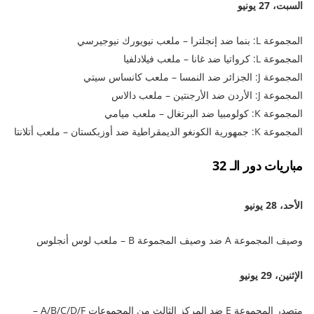
السبت، 27 يونيو
المجموعة L: بنما ضد إنجلترا – ملعب نيويورك نيوجيرسي
المجموعة L: كرواتيا ضد غانا – ملعب فيلادلفيا
المجموعة J: الجزائر ضد النمسا – ملعب كانساس سيتي
المجموعة J: الأردن ضد الأرجنتين – ملعب دالاس
المجموعة K: كولومبيا ضد البرتغال – ملعب ميامي
المجموعة K: جمهورية الكونغو الديمقراطية ضد أوزبكستان – ملعب أتلانتا
مباريات دور الـ 32
الأحد، 28 يونيو
وصيف المجموعة A ضد وصيف المجموعة B – ملعب لوس أنجلوس
الإثنين، 29 يونيو
متصدر المجموعة E ضد المركز الثالث من المجموعات A/B/C/D/F –