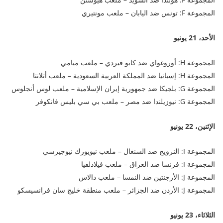
المجموعة F: تونس ضد اليابان – ملعب مونتيري
الأحد، 21 يونيو
المجموعة H: أوروغواي ضد كابو فيردي – ملعب ميامي
المجموعة H: إسبانيا ضد المملكة العربية السعودية – ملعب أتلانتا
المجموعة G: بلجيكا ضد جمهورية إيران الإسلامية – ملعب لوس أنجلوس
المجموعة G: نيوزيلندا ضد مصر – ملعب بي سي بليس فانكوفر
الإثنين، 22 يونيو
المجموعة I: النرويج ضد السنغال – ملعب نيويورك نيوجيرسي
المجموعة I: فرنسا ضد العراق – ملعب فيلادلفيا
المجموعة J: الأرجنتين ضد النمسا – ملعب دالاس
المجموعة J: الأردن ضد الجزائر – ملعب منطقة خليج سان فرانسيسكو
الثلاثاء، 23 يونيو