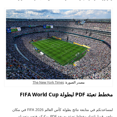
مصدر الصورة:
The New York Times
مخطط تعبئة PDF لبطولة FIFA World Cup
لمساعدتكم في متابعة نتائج بطولة كأس العالم FIFA 2026 في مكان
واحد، قمنا بإعداد مخطط تعبئة بصيغة PDF يمكنكم فتحه وتعديله