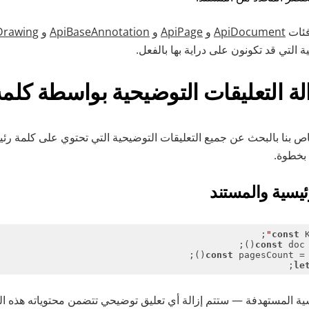
فئات
ApiDocument
و
ApiPage
و
ApiBaseAnnotation
و
Drawing
خاص بنا بالبحث عن جميع التعليقات التوضيحية التي تحتوي على كلمة رئ
بخطوة.
ئيسية والمستند
;

const
 
const
 doc 
const
 pagesCount = d
;
le
ئيسية المستهدفة — ستتم إزالة أي تعليق توضيحي تتضمن محتوياته هذه ال