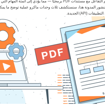
الطرق الجديدة، يمكنكم التفاعل مع مستندات PDF برمجيًا — مما يؤدي إلى أتمت
منشور المدونة هذا، سنستكشف ثلاث وحدات ماكرو عملية توضح ما يمكنك
ت (API) الجديدة.