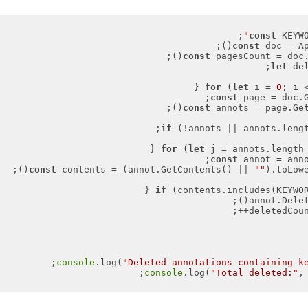
;

const
 KEYW
const
 doc = Api
const
 pagesCount = doc.Ge
;

let
 de
for
 (
let
 i = 
0
; i <
const
 page = doc.G
const
 annots = page.GetAl
;

if
 (!annots || annots.leng
for
 (
let
 j = annots.length
const
 annot = annot
const
 contents = (annot.GetContents() || 
""
).toLowerC
if
 (contents.includes(KEYWORD
console
.log(
"Deleted annotations containing k
console
.log(
"Total deleted:"
, 