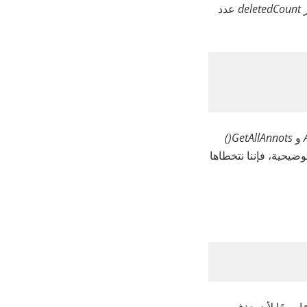
ر
deletedCount
عدد
و
GetAllAnnots()
ضيحية، فإننا نتخطاها
ا مهمًا لأن حذف