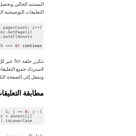
المستند الحالي ونحصل
التعليقات التوضيحية ال
 pagesCount; i++) {

oc.GetPage(i);

GetAllAnnots();

th === 
0
) 
continue
تتكرر حلقة for عبر كل صفحة. لكل صفحة، نستخدم
لاسترداد جميع التعليق
وننتقل إلى الصفحة التال
مطابقة التعليقا
 - 
1
; j >= 
0
; j--) {

t = annots[j];

"
).toLowerCase();
داخل كل صفحة، نقوم با