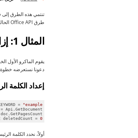
تنتمي هذه الطرق إلى 
طرق Office API الحالية التي قد تكونون على دراية بها بالفعل.
المثال 1: إزالة التعليقات التوضيحية بواسطة كلمة رئيسية
يقوم الماكرو الأول ال
دعونا نستعرضه خطوة 
إعداد الكلمة الر
KEYWORD = 
"example"
= Api.GetDocument();

oc.GetPagesCount();

t
 deletedCount = 
0
أولاً، نحدد الكلمة الر