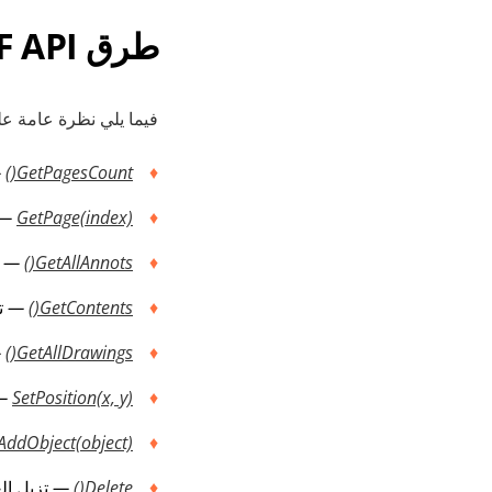
طرق PDF API الجديدة
فيما يلي نظرة عامة عل
—
GetPagesCount()
—
GetPage(index)
—
GetAllAnnots()
GetContents()
—
ت
—
GetAllDrawings()
—
SetPosition(x, y)
AddObject(object)
Delete()
—
تزيل ال