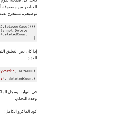
العناصر من مصفوفة أث
توضيحي، نستخرج نصه 
.toLowerCase())) {

    annot.Delete();

    deletedCount++;

}
إذا كان نص التعليق ال
العداد.
eyword:"
, KEYWORD);

d:"
, deletedCount);
في النهاية، يسجل الماك
وحدة التحكم.
كود الماكرو الكامل: