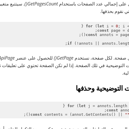
 على إجمالي عدد الصفحات باستخدام
GetPagesCount()
. سيتتبع متغي
تي نقوم بحذفها.
for
 (
let
 i = 
0
; i <
const
 page = d
const
 annots = page.
;
if
 (!annots || annots.leng
GetPage()
للحصول على عنصر
ApiPage
ات التوضيحية في تلك الصفحة. إذا لم تكن الصفحة تحتوي على تعليقات تو
ية.
ت التوضيحية وحذفها
for
 (
let
 j = annots.length
const
 anno
const
 contents = (annot.GetContents() || 
"
لمرور عبر التعليقات التوضيحية بترتيب عكسي. يعد التكرار للخلف أمرً