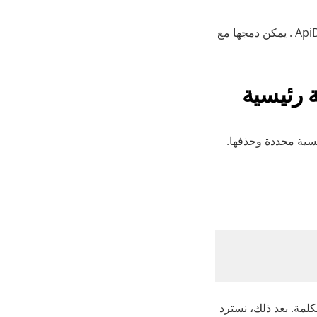
Api
. يمكن دمجها مع
يسية محددة وحذفها.
كلمة. بعد ذلك، نسترد