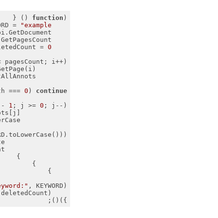
{

) 
 (
function
(
ORD = 
"example"
.GetDocument();

tPagesCount();

letedCount = 
0
 pagesCount; i++) {

etPage(i);

lAnnots();

th === 
0
) 
continue
 - 
1
; j >= 
0
; j--) {

s[j];

ase();

.toLowerCase())) {

                annot.Delete();

                deletedCount++;

            }

        }

    }

eyword:"
, KEYWORD);

deletedCount);

})();