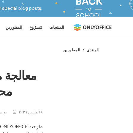
 special blog posts.
المنتجات
مَشرُوع
المطورين
المنتدى
/
للمطورين
محرر 
١٨ مارس ٢٠٢٦
بواسطة 
طرحت ONLYOFFICE مؤخرًا